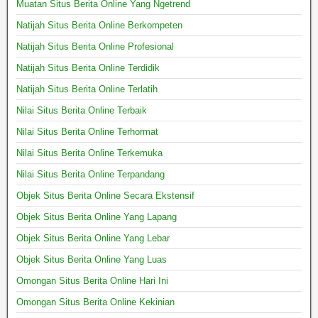
Muatan Situs Berita Online Yang Ngetrend
Natijah Situs Berita Online Berkompeten
Natijah Situs Berita Online Profesional
Natijah Situs Berita Online Terdidik
Natijah Situs Berita Online Terlatih
Nilai Situs Berita Online Terbaik
Nilai Situs Berita Online Terhormat
Nilai Situs Berita Online Terkemuka
Nilai Situs Berita Online Terpandang
Objek Situs Berita Online Secara Ekstensif
Objek Situs Berita Online Yang Lapang
Objek Situs Berita Online Yang Lebar
Objek Situs Berita Online Yang Luas
Omongan Situs Berita Online Hari Ini
Omongan Situs Berita Online Kekinian