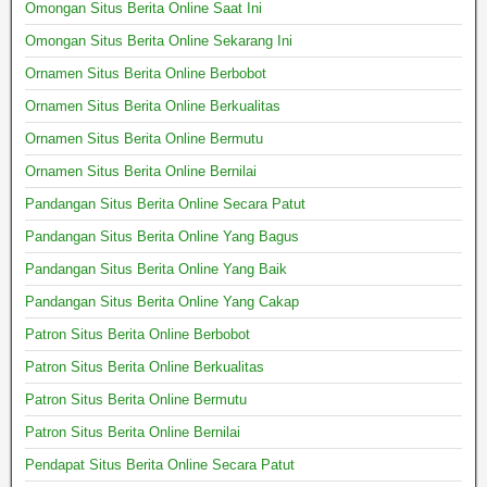
Omongan Situs Berita Online Saat Ini
Omongan Situs Berita Online Sekarang Ini
Ornamen Situs Berita Online Berbobot
Ornamen Situs Berita Online Berkualitas
Ornamen Situs Berita Online Bermutu
Ornamen Situs Berita Online Bernilai
Pandangan Situs Berita Online Secara Patut
Pandangan Situs Berita Online Yang Bagus
Pandangan Situs Berita Online Yang Baik
Pandangan Situs Berita Online Yang Cakap
Patron Situs Berita Online Berbobot
Patron Situs Berita Online Berkualitas
Patron Situs Berita Online Bermutu
Patron Situs Berita Online Bernilai
Pendapat Situs Berita Online Secara Patut