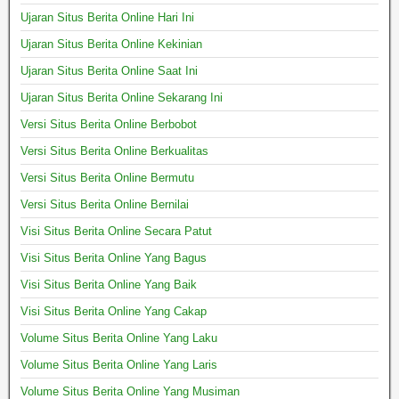
Ujaran Situs Berita Online Hari Ini
Ujaran Situs Berita Online Kekinian
Ujaran Situs Berita Online Saat Ini
Ujaran Situs Berita Online Sekarang Ini
Versi Situs Berita Online Berbobot
Versi Situs Berita Online Berkualitas
Versi Situs Berita Online Bermutu
Versi Situs Berita Online Bernilai
Visi Situs Berita Online Secara Patut
Visi Situs Berita Online Yang Bagus
Visi Situs Berita Online Yang Baik
Visi Situs Berita Online Yang Cakap
Volume Situs Berita Online Yang Laku
Volume Situs Berita Online Yang Laris
Volume Situs Berita Online Yang Musiman