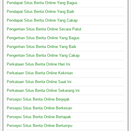
Pendapat Situs Berita Online Yang Bagus
Pendapat Situs Berita Online Yang Baik
Pendapat Situs Berita Online Yang Cakap
Pengertian Situs Berita Online Secara Patut
Pengertian Situs Berita Online Yang Bagus
Pengertian Situs Berita Online Yang Baik
Pengertian Situs Berita Online Yang Cakap
Perkataan Situs Berita Online Hari Ini
Perkataan Situs Berita Online Kekinian
Perkataan Situs Berita Online Saat Ini
Perkataan Situs Berita Online Sekarang Ini
Persepsi Situs Berita Online Berjejak
Persepsi Situs Berita Online Berkesan
Persepsi Situs Berita Online Bertapak
Persepsi Situs Berita Online Bertumpu