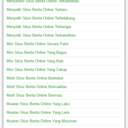
Menyelami Situs Berita Online Terkareditasi
Menyidik Situs Berita Online Terbaru
Menyidik Situs Berita Online Terbelakang
Menyidik Situs Berita Online Terhangat
Menyidik Situs Berita Online Terkareditasi
Misi Situs Berita Online Secara Patut
Misi Situs Berita Online Yang Bagus
Misi Situs Berita Online Yang Baik
Misi Situs Berita Online Yang Cakap
Motif Situs Berita Online Berbobot
Motif Situs Berita Online Berkualitas
Motif Situs Berita Online Bermutu
Muatan Situs Berita Online Yang Laku
Muatan Situs Berita Online Yang Laris
Muatan Situs Berita Online Yang Musiman