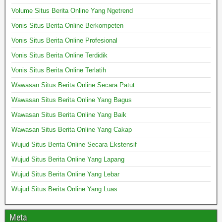
Volume Situs Berita Online Yang Ngetrend
Vonis Situs Berita Online Berkompeten
Vonis Situs Berita Online Profesional
Vonis Situs Berita Online Terdidik
Vonis Situs Berita Online Terlatih
Wawasan Situs Berita Online Secara Patut
Wawasan Situs Berita Online Yang Bagus
Wawasan Situs Berita Online Yang Baik
Wawasan Situs Berita Online Yang Cakap
Wujud Situs Berita Online Secara Ekstensif
Wujud Situs Berita Online Yang Lapang
Wujud Situs Berita Online Yang Lebar
Wujud Situs Berita Online Yang Luas
Meta