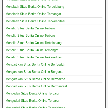
Menelaah Situs Berita Online Terbelakang
Menelaah Situs Berita Online Terhangat
Menelaah Situs Berita Online Terkareditasi
Meneliti Situs Berita Online Terbaru
Meneliti Situs Berita Online Terbaru
Meneliti Situs Berita Online Terbelakang
Meneliti Situs Berita Online Terhangat
Meneliti Situs Berita Online Terkareditasi
Mengartikan Situs Berita Online Berfaedah
Mengartikan Situs Berita Online Berguna
Mengartikan Situs Berita Online Bermakna
Mengartikan Situs Berita Online Bermanfaat
Mengedari Situs Berita Online Terbaru
Mengedari Situs Berita Online Terbaru
Mengedari Situs Berita Online Terbelakang