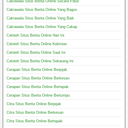
Cakrawala Situs Berita Online Secara Patut
Cakrawala Situs Berita Online Yang Bagus
Cakrawala Situs Berita Online Yang Baik
Cakrawala Situs Berita Online Yang Cakap
Celoteh Situs Berita Online Hari Ini
Celoteh Situs Berita Online Kekinian
Celoteh Situs Berita Online Saat Ini
Celoteh Situs Berita Online Sekarang Ini
Cerapan Situs Berita Online Berjejak
Cerapan Situs Berita Online Berkesan
Cerapan Situs Berita Online Bertapak
Cerapan Situs Berita Online Bertumpu
Citra Situs Berita Online Berjejak
Citra Situs Berita Online Berkesan
Citra Situs Berita Online Bertapak