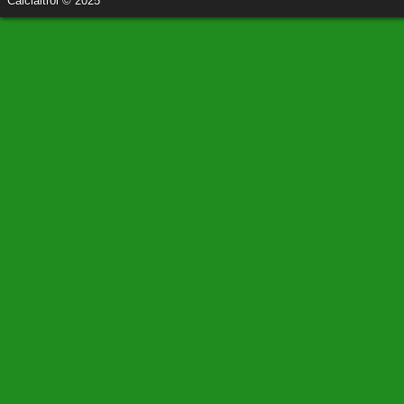
Calcialtrol © 2025