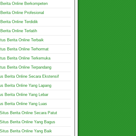
 Berita Online Berkompeten
 Berita Online Profesional
Berita Online Terdidik
Berita Online Terlatih
us Berita Online Terbaik
us Berita Online Terhormat
tus Berita Online Terkemuka
us Berita Online Terpandang
us Berita Online Secara Ekstensif
us Berita Online Yang Lapang
us Berita Online Yang Lebar
us Berita Online Yang Luas
itus Berita Online Secara Patut
itus Berita Online Yang Bagus
itus Berita Online Yang Baik