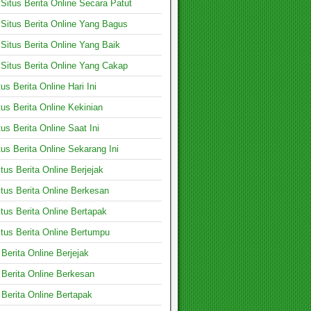
Situs Berita Online Secara Patut
Situs Berita Online Yang Bagus
Situs Berita Online Yang Baik
Situs Berita Online Yang Cakap
us Berita Online Hari Ini
tus Berita Online Kekinian
us Berita Online Saat Ini
tus Berita Online Sekarang Ini
tus Berita Online Berjejak
tus Berita Online Berkesan
tus Berita Online Bertapak
tus Berita Online Bertumpu
 Berita Online Berjejak
s Berita Online Berkesan
 Berita Online Bertapak