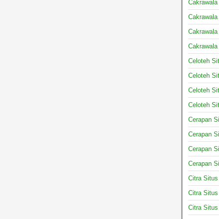
Cakrawala 
Cakrawala 
Cakrawala 
Cakrawala 
Celoteh Sit
Celoteh Si
Celoteh Sit
Celoteh Si
Cerapan Si
Cerapan Si
Cerapan Si
Cerapan Si
Citra Situs
Citra Situ
Citra Situs