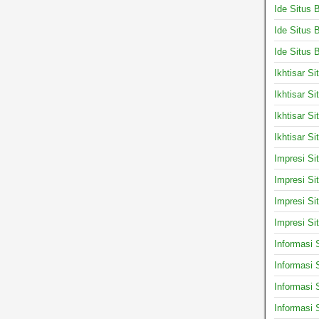
Ide Situs 
Ide Situs 
Ide Situs 
Ikhtisar S
Ikhtisar Si
Ikhtisar Si
Ikhtisar Si
Impresi Sit
Impresi Si
Impresi Si
Impresi Si
Informasi S
Informasi 
Informasi S
Informasi 