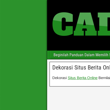
Beginilah Panduan Dalam Memilih S
Dekorasi Situs Berita Onl
Dekorasi
Situs Berita Online
Bernila