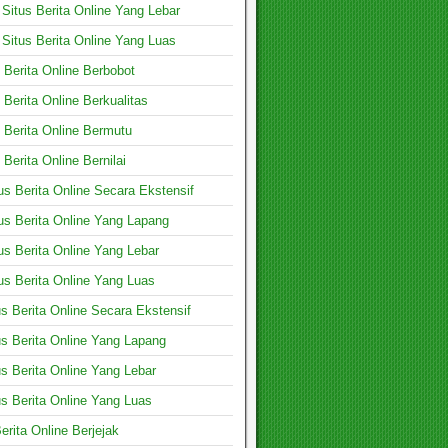
itus Berita Online Yang Lebar
itus Berita Online Yang Luas
s Berita Online Berbobot
 Berita Online Berkualitas
s Berita Online Bermutu
 Berita Online Bernilai
tus Berita Online Secara Ekstensif
tus Berita Online Yang Lapang
tus Berita Online Yang Lebar
tus Berita Online Yang Luas
us Berita Online Secara Ekstensif
us Berita Online Yang Lapang
us Berita Online Yang Lebar
us Berita Online Yang Luas
erita Online Berjejak