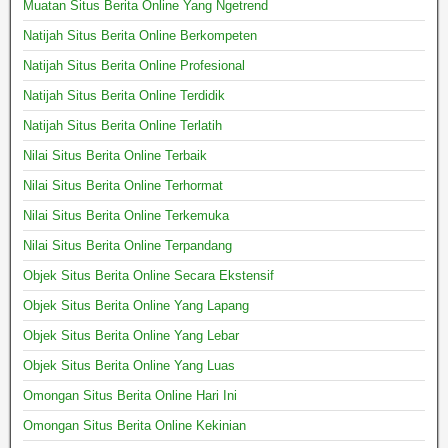
Muatan Situs Berita Online Yang Ngetrend
Natijah Situs Berita Online Berkompeten
Natijah Situs Berita Online Profesional
Natijah Situs Berita Online Terdidik
Natijah Situs Berita Online Terlatih
Nilai Situs Berita Online Terbaik
Nilai Situs Berita Online Terhormat
Nilai Situs Berita Online Terkemuka
Nilai Situs Berita Online Terpandang
Objek Situs Berita Online Secara Ekstensif
Objek Situs Berita Online Yang Lapang
Objek Situs Berita Online Yang Lebar
Objek Situs Berita Online Yang Luas
Omongan Situs Berita Online Hari Ini
Omongan Situs Berita Online Kekinian