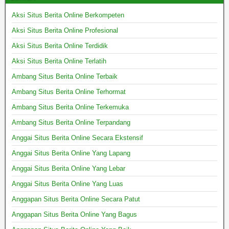
Aksi Situs Berita Online Berkompeten
Aksi Situs Berita Online Profesional
Aksi Situs Berita Online Terdidik
Aksi Situs Berita Online Terlatih
Ambang Situs Berita Online Terbaik
Ambang Situs Berita Online Terhormat
Ambang Situs Berita Online Terkemuka
Ambang Situs Berita Online Terpandang
Anggai Situs Berita Online Secara Ekstensif
Anggai Situs Berita Online Yang Lapang
Anggai Situs Berita Online Yang Lebar
Anggai Situs Berita Online Yang Luas
Anggapan Situs Berita Online Secara Patut
Anggapan Situs Berita Online Yang Bagus