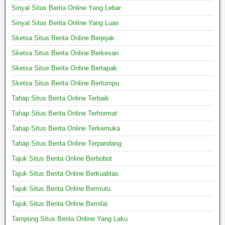
Sinyal Situs Berita Online Yang Lebar
Sinyal Situs Berita Online Yang Luas
Sketsa Situs Berita Online Berjejak
Sketsa Situs Berita Online Berkesan
Sketsa Situs Berita Online Bertapak
Sketsa Situs Berita Online Bertumpu
Tahap Situs Berita Online Terbaik
Tahap Situs Berita Online Terhormat
Tahap Situs Berita Online Terkemuka
Tahap Situs Berita Online Terpandang
Tajuk Situs Berita Online Berbobot
Tajuk Situs Berita Online Berkualitas
Tajuk Situs Berita Online Bermutu
Tajuk Situs Berita Online Bernilai
Tampung Situs Berita Online Yang Laku