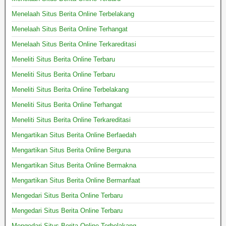
Menelaah Situs Berita Online Terbelakang
Menelaah Situs Berita Online Terhangat
Menelaah Situs Berita Online Terkareditasi
Meneliti Situs Berita Online Terbaru
Meneliti Situs Berita Online Terbaru
Meneliti Situs Berita Online Terbelakang
Meneliti Situs Berita Online Terhangat
Meneliti Situs Berita Online Terkareditasi
Mengartikan Situs Berita Online Berfaedah
Mengartikan Situs Berita Online Berguna
Mengartikan Situs Berita Online Bermakna
Mengartikan Situs Berita Online Bermanfaat
Mengedari Situs Berita Online Terbaru
Mengedari Situs Berita Online Terbaru
Mengedari Situs Berita Online Terbelakang