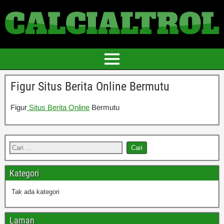
Figur Situs Berita Online Bermutu
Figur
Situs Berita Online
Bermutu
Kategori
Tak ada kategori
Laman