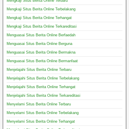
Mengkaji Situs Berita Online Terbaru
Mengkaji Situs Berita Online Terbelakang
Mengkaji Situs Berita Online Terhangat
Mengkaji Situs Berita Online Terkareditasi
Menguasai Situs Berita Online Berfaedah
Menguasai Situs Berita Online Berguna
Menguasai Situs Berita Online Bermakna
Menguasai Situs Berita Online Bermanfaat
Menjelajahi Situs Berita Online Terbaru
Menjelajahi Situs Berita Online Terbelakang
Menjelajahi Situs Berita Online Terhangat
Menjelajahi Situs Berita Online Terkareditasi
Menyelami Situs Berita Online Terbaru
Menyelami Situs Berita Online Terbelakang
Menyelami Situs Berita Online Terhangat