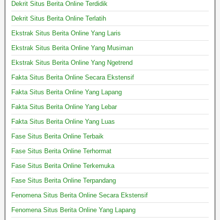
Dekrit Situs Berita Online Terdidik
Dekrit Situs Berita Online Terlatih
Ekstrak Situs Berita Online Yang Laris
Ekstrak Situs Berita Online Yang Musiman
Ekstrak Situs Berita Online Yang Ngetrend
Fakta Situs Berita Online Secara Ekstensif
Fakta Situs Berita Online Yang Lapang
Fakta Situs Berita Online Yang Lebar
Fakta Situs Berita Online Yang Luas
Fase Situs Berita Online Terbaik
Fase Situs Berita Online Terhormat
Fase Situs Berita Online Terkemuka
Fase Situs Berita Online Terpandang
Fenomena Situs Berita Online Secara Ekstensif
Fenomena Situs Berita Online Yang Lapang