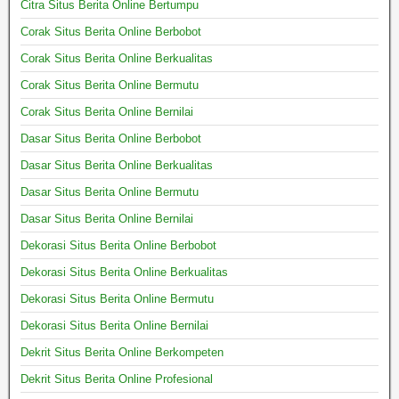
Citra Situs Berita Online Bertumpu
Corak Situs Berita Online Berbobot
Corak Situs Berita Online Berkualitas
Corak Situs Berita Online Bermutu
Corak Situs Berita Online Bernilai
Dasar Situs Berita Online Berbobot
Dasar Situs Berita Online Berkualitas
Dasar Situs Berita Online Bermutu
Dasar Situs Berita Online Bernilai
Dekorasi Situs Berita Online Berbobot
Dekorasi Situs Berita Online Berkualitas
Dekorasi Situs Berita Online Bermutu
Dekorasi Situs Berita Online Bernilai
Dekrit Situs Berita Online Berkompeten
Dekrit Situs Berita Online Profesional