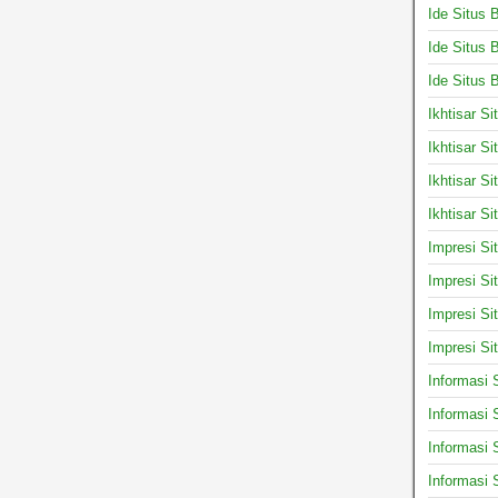
Ide Situs 
Ide Situs 
Ide Situs 
Ikhtisar S
Ikhtisar Si
Ikhtisar Si
Ikhtisar Si
Impresi Sit
Impresi Si
Impresi Si
Impresi Si
Informasi S
Informasi 
Informasi S
Informasi 