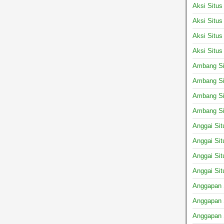
Aksi Situs
Aksi Situs
Aksi Situs 
Aksi Situs 
Ambang Sit
Ambang Sit
Ambang Si
Ambang Sit
Anggai Sit
Anggai Sit
Anggai Sit
Anggai Sit
Anggapan S
Anggapan S
Anggapan S