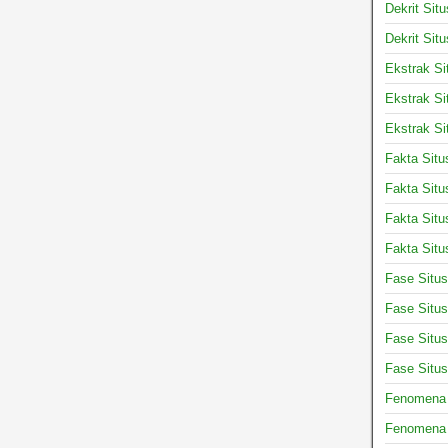
Dekrit Situ
Dekrit Situ
Ekstrak Si
Ekstrak Si
Ekstrak Si
Fakta Situ
Fakta Situ
Fakta Situ
Fakta Situ
Fase Situs
Fase Situs
Fase Situs
Fase Situs
Fenomena S
Fenomena S