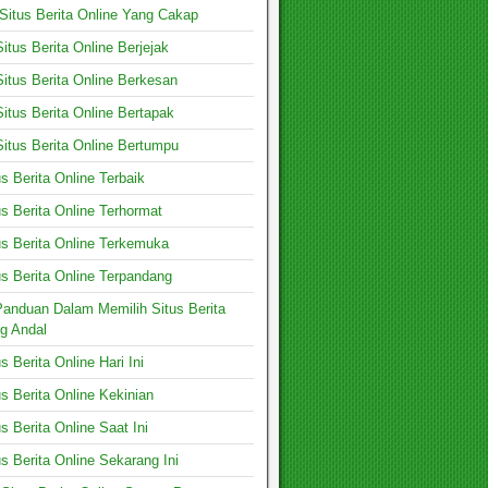
itus Berita Online Yang Cakap
itus Berita Online Berjejak
Situs Berita Online Berkesan
Situs Berita Online Bertapak
Situs Berita Online Bertumpu
s Berita Online Terbaik
s Berita Online Terhormat
s Berita Online Terkemuka
s Berita Online Terpandang
Panduan Dalam Memilih Situs Berita
g Andal
s Berita Online Hari Ini
us Berita Online Kekinian
s Berita Online Saat Ini
us Berita Online Sekarang Ini