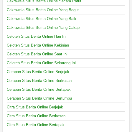
Cakrawala Situs Berita Online Secara Patut
Cakrawala Situs Berita Online Yang Bagus
Cakrawala Situs Berita Online Yang Baik
Cakrawala Situs Berita Online Yang Cakap
Celoteh Situs Berita Online Hari Ini
Celoteh Situs Berita Online Kekinian
Celoteh Situs Berita Online Saat Ini
Celoteh Situs Berita Online Sekarang Ini
Cerapan Situs Berita Online Berjejak
Cerapan Situs Berita Online Berkesan
Cerapan Situs Berita Online Bertapak
Cerapan Situs Berita Online Bertumpu
Citra Situs Berita Online Berjejak
Citra Situs Berita Online Berkesan
Citra Situs Berita Online Bertapak