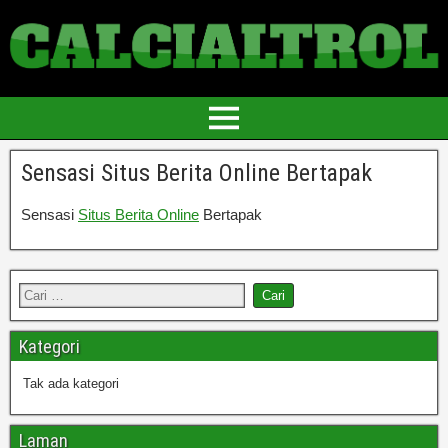
Sensasi Situs Berita Online Bertapak
Sensasi
Situs Berita Online
Bertapak
Kategori
Tak ada kategori
Laman