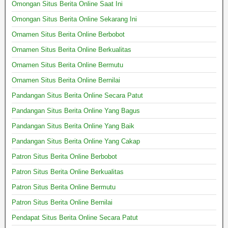
Omongan Situs Berita Online Saat Ini
Omongan Situs Berita Online Sekarang Ini
Ornamen Situs Berita Online Berbobot
Ornamen Situs Berita Online Berkualitas
Ornamen Situs Berita Online Bermutu
Ornamen Situs Berita Online Bernilai
Pandangan Situs Berita Online Secara Patut
Pandangan Situs Berita Online Yang Bagus
Pandangan Situs Berita Online Yang Baik
Pandangan Situs Berita Online Yang Cakap
Patron Situs Berita Online Berbobot
Patron Situs Berita Online Berkualitas
Patron Situs Berita Online Bermutu
Patron Situs Berita Online Bernilai
Pendapat Situs Berita Online Secara Patut