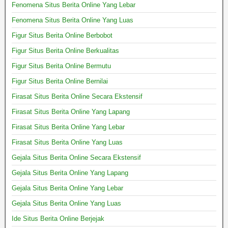
Fenomena Situs Berita Online Yang Lebar
Fenomena Situs Berita Online Yang Luas
Figur Situs Berita Online Berbobot
Figur Situs Berita Online Berkualitas
Figur Situs Berita Online Bermutu
Figur Situs Berita Online Bernilai
Firasat Situs Berita Online Secara Ekstensif
Firasat Situs Berita Online Yang Lapang
Firasat Situs Berita Online Yang Lebar
Firasat Situs Berita Online Yang Luas
Gejala Situs Berita Online Secara Ekstensif
Gejala Situs Berita Online Yang Lapang
Gejala Situs Berita Online Yang Lebar
Gejala Situs Berita Online Yang Luas
Ide Situs Berita Online Berjejak