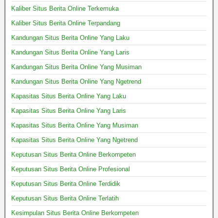
Kaliber Situs Berita Online Terkemuka
Kaliber Situs Berita Online Terpandang
Kandungan Situs Berita Online Yang Laku
Kandungan Situs Berita Online Yang Laris
Kandungan Situs Berita Online Yang Musiman
Kandungan Situs Berita Online Yang Ngetrend
Kapasitas Situs Berita Online Yang Laku
Kapasitas Situs Berita Online Yang Laris
Kapasitas Situs Berita Online Yang Musiman
Kapasitas Situs Berita Online Yang Ngetrend
Keputusan Situs Berita Online Berkompeten
Keputusan Situs Berita Online Profesional
Keputusan Situs Berita Online Terdidik
Keputusan Situs Berita Online Terlatih
Kesimpulan Situs Berita Online Berkompeten