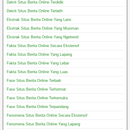
Dekrit Situs Berita Online Terdidik
Dekrit Situs Berita Online Terlatih
Ekstrak Situs Berita Online Yang Laris
Ekstrak Situs Berita Online Yang Musiman
Ekstrak Situs Berita Online Yang Ngetrend
Fakta Situs Berita Online Secara Ekstensif
Fakta Situs Berita Online Yang Lapang
Fakta Situs Berita Online Yang Lebar
Fakta Situs Berita Online Yang Luas
Fase Situs Berita Online Terbaik
Fase Situs Berita Online Terhormat
Fase Situs Berita Online Terkemuka
Fase Situs Berita Online Terpandang
Fenomena Situs Berita Online Secara Ekstensif
Fenomena Situs Berita Online Yang Lapang