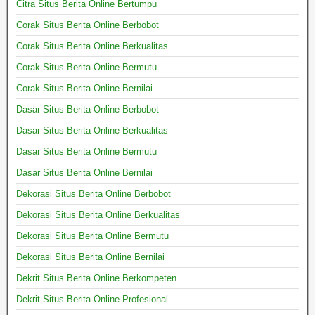
Citra Situs Berita Online Bertumpu
Corak Situs Berita Online Berbobot
Corak Situs Berita Online Berkualitas
Corak Situs Berita Online Bermutu
Corak Situs Berita Online Bernilai
Dasar Situs Berita Online Berbobot
Dasar Situs Berita Online Berkualitas
Dasar Situs Berita Online Bermutu
Dasar Situs Berita Online Bernilai
Dekorasi Situs Berita Online Berbobot
Dekorasi Situs Berita Online Berkualitas
Dekorasi Situs Berita Online Bermutu
Dekorasi Situs Berita Online Bernilai
Dekrit Situs Berita Online Berkompeten
Dekrit Situs Berita Online Profesional