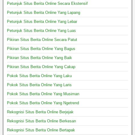
Petunjuk Situs Berita Online Secara Ekstensif
Petunjuk Situs Berita Online Yang Lapang
Petunjuk Situs Berita Online Yang Lebar
Petunjuk Situs Berita Online Yang Luas
Pikiran Situs Berita Online Secara Patut
Pikiran Situs Berita Online Yang Bagus
Pikiran Situs Berita Online Yang Baik
Pikiran Situs Berita Online Yang Cakap
Pokok Situs Berita Online Yang Laku
Pokok Situs Berita Online Yang Laris
Pokok Situs Berita Online Yang Musiman
Pokok Situs Berita Online Yang Ngetrend
Rekognisi Situs Berita Online Berjejak
Rekognisi Situs Berita Online Berkesan
Rekognisi Situs Berita Online Bertapak