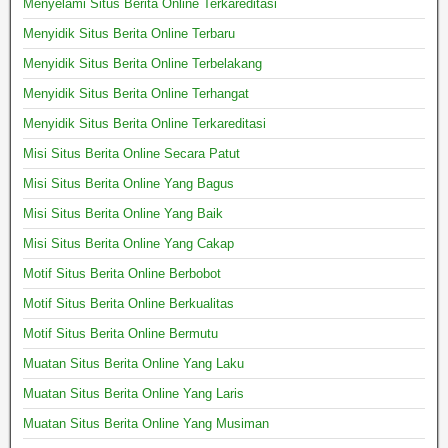
Menyelami Situs Berita Online Terkareditasi
Menyidik Situs Berita Online Terbaru
Menyidik Situs Berita Online Terbelakang
Menyidik Situs Berita Online Terhangat
Menyidik Situs Berita Online Terkareditasi
Misi Situs Berita Online Secara Patut
Misi Situs Berita Online Yang Bagus
Misi Situs Berita Online Yang Baik
Misi Situs Berita Online Yang Cakap
Motif Situs Berita Online Berbobot
Motif Situs Berita Online Berkualitas
Motif Situs Berita Online Bermutu
Muatan Situs Berita Online Yang Laku
Muatan Situs Berita Online Yang Laris
Muatan Situs Berita Online Yang Musiman