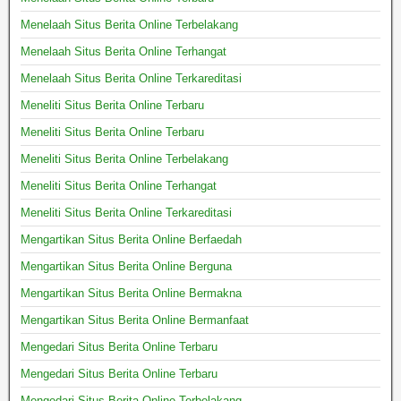
Menelaah Situs Berita Online Terbelakang
Menelaah Situs Berita Online Terhangat
Menelaah Situs Berita Online Terkareditasi
Meneliti Situs Berita Online Terbaru
Meneliti Situs Berita Online Terbaru
Meneliti Situs Berita Online Terbelakang
Meneliti Situs Berita Online Terhangat
Meneliti Situs Berita Online Terkareditasi
Mengartikan Situs Berita Online Berfaedah
Mengartikan Situs Berita Online Berguna
Mengartikan Situs Berita Online Bermakna
Mengartikan Situs Berita Online Bermanfaat
Mengedari Situs Berita Online Terbaru
Mengedari Situs Berita Online Terbaru
Mengedari Situs Berita Online Terbelakang