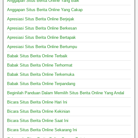
Anggapan Situs Berita Online Yang Baik
Anggapan Situs Berita Online Yang Cakap
Apresiasi Situs Berita Online Berjejak
Apresiasi Situs Berita Online Berkesan
Apresiasi Situs Berita Online Bertapak
Apresiasi Situs Berita Online Bertumpu
Babak Situs Berita Online Terbaik
Babak Situs Berita Online Terhormat
Babak Situs Berita Online Terkemuka
Babak Situs Berita Online Terpandang
Beginilah Panduan Dalam Memilih Situs Berita Online Yang Andal
Bicara Situs Berita Online Hari Ini
Bicara Situs Berita Online Kekinian
Bicara Situs Berita Online Saat Ini
Bicara Situs Berita Online Sekarang Ini