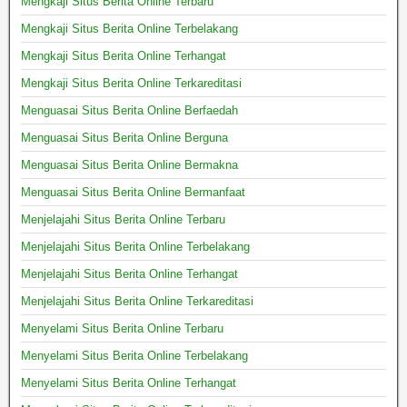
Mengkaji Situs Berita Online Terbaru
Mengkaji Situs Berita Online Terbelakang
Mengkaji Situs Berita Online Terhangat
Mengkaji Situs Berita Online Terkareditasi
Menguasai Situs Berita Online Berfaedah
Menguasai Situs Berita Online Berguna
Menguasai Situs Berita Online Bermakna
Menguasai Situs Berita Online Bermanfaat
Menjelajahi Situs Berita Online Terbaru
Menjelajahi Situs Berita Online Terbelakang
Menjelajahi Situs Berita Online Terhangat
Menjelajahi Situs Berita Online Terkareditasi
Menyelami Situs Berita Online Terbaru
Menyelami Situs Berita Online Terbelakang
Menyelami Situs Berita Online Terhangat