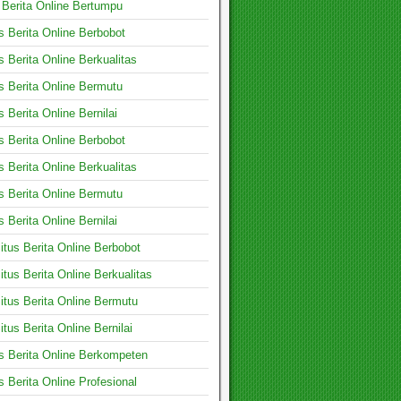
s Berita Online Bertumpu
s Berita Online Berbobot
s Berita Online Berkualitas
s Berita Online Bermutu
 Berita Online Bernilai
s Berita Online Berbobot
s Berita Online Berkualitas
s Berita Online Bermutu
 Berita Online Bernilai
itus Berita Online Berbobot
itus Berita Online Berkualitas
itus Berita Online Bermutu
tus Berita Online Bernilai
us Berita Online Berkompeten
s Berita Online Profesional