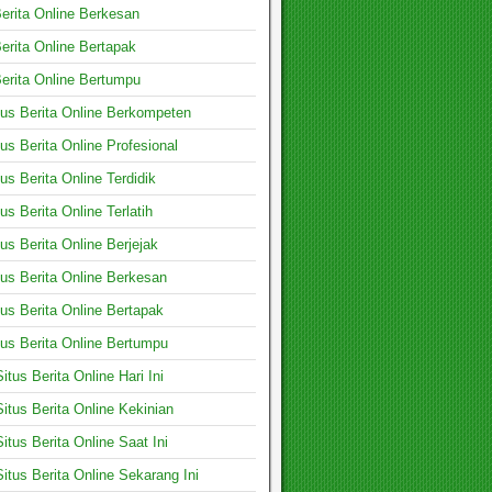
Berita Online Berkesan
Berita Online Bertapak
Berita Online Bertumpu
itus Berita Online Berkompeten
tus Berita Online Profesional
tus Berita Online Terdidik
tus Berita Online Terlatih
us Berita Online Berjejak
tus Berita Online Berkesan
tus Berita Online Bertapak
tus Berita Online Bertumpu
itus Berita Online Hari Ini
Situs Berita Online Kekinian
itus Berita Online Saat Ini
Situs Berita Online Sekarang Ini