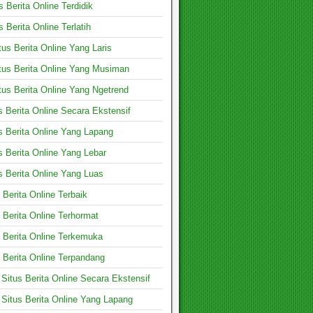
s Berita Online Terdidik
s Berita Online Terlatih
tus Berita Online Yang Laris
tus Berita Online Yang Musiman
tus Berita Online Yang Ngetrend
s Berita Online Secara Ekstensif
s Berita Online Yang Lapang
s Berita Online Yang Lebar
s Berita Online Yang Luas
 Berita Online Terbaik
 Berita Online Terhormat
 Berita Online Terkemuka
 Berita Online Terpandang
itus Berita Online Secara Ekstensif
itus Berita Online Yang Lapang