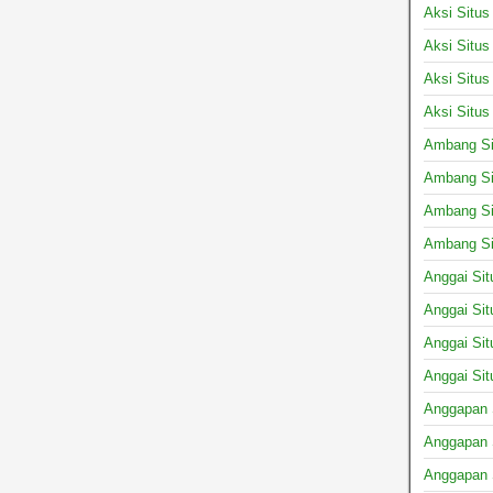
Aksi Situs
Aksi Situs
Aksi Situs 
Aksi Situs 
Ambang Sit
Ambang Sit
Ambang Si
Ambang Sit
Anggai Sit
Anggai Sit
Anggai Sit
Anggai Sit
Anggapan S
Anggapan S
Anggapan S