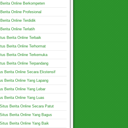
 Berita Online Berkompeten
 Berita Online Profesional
Berita Online Terdidik
Berita Online Terlatih
us Berita Online Terbaik
us Berita Online Terhormat
tus Berita Online Terkemuka
us Berita Online Terpandang
us Berita Online Secara Ekstensif
us Berita Online Yang Lapang
us Berita Online Yang Lebar
us Berita Online Yang Luas
itus Berita Online Secara Patut
itus Berita Online Yang Bagus
itus Berita Online Yang Baik