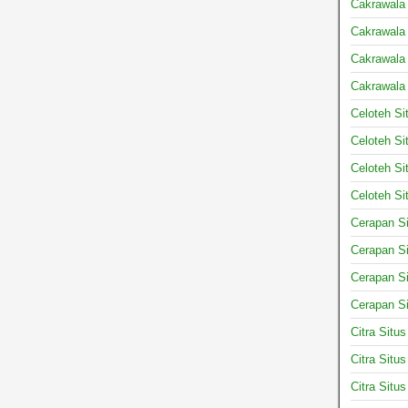
Cakrawala 
Cakrawala 
Cakrawala 
Cakrawala 
Celoteh Sit
Celoteh Si
Celoteh Sit
Celoteh Si
Cerapan Si
Cerapan Si
Cerapan Si
Cerapan Si
Citra Situs
Citra Situ
Citra Situs