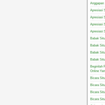
Anggapan S
Apresiasi S
Apresiasi 
Apresiasi 
Apresiasi 
Babak Situ
Babak Situ
Babak Situ
Babak Situ
Beginilah 
Online Yan
Bicara Situ
Bicara Sit
Bicara Situ
Bicara Sit