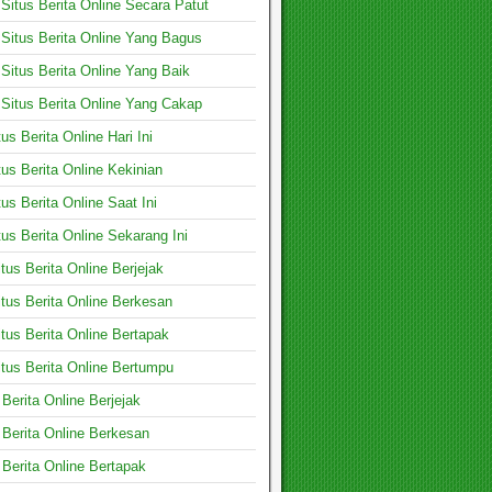
Situs Berita Online Secara Patut
Situs Berita Online Yang Bagus
Situs Berita Online Yang Baik
Situs Berita Online Yang Cakap
us Berita Online Hari Ini
tus Berita Online Kekinian
us Berita Online Saat Ini
tus Berita Online Sekarang Ini
tus Berita Online Berjejak
tus Berita Online Berkesan
tus Berita Online Bertapak
tus Berita Online Bertumpu
 Berita Online Berjejak
s Berita Online Berkesan
 Berita Online Bertapak