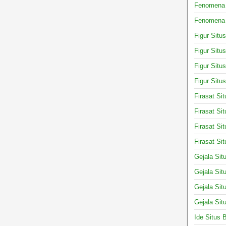
Fenomena S
Fenomena S
Figur Situ
Figur Situs
Figur Situ
Figur Situs
Firasat Si
Firasat Si
Firasat Si
Firasat Si
Gejala Sit
Gejala Sit
Gejala Sit
Gejala Sit
Ide Situs B