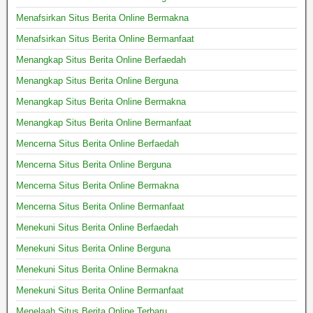
Menafsirkan Situs Berita Online Bermakna
Menafsirkan Situs Berita Online Bermanfaat
Menangkap Situs Berita Online Berfaedah
Menangkap Situs Berita Online Berguna
Menangkap Situs Berita Online Bermakna
Menangkap Situs Berita Online Bermanfaat
Mencerna Situs Berita Online Berfaedah
Mencerna Situs Berita Online Berguna
Mencerna Situs Berita Online Bermakna
Mencerna Situs Berita Online Bermanfaat
Menekuni Situs Berita Online Berfaedah
Menekuni Situs Berita Online Berguna
Menekuni Situs Berita Online Bermakna
Menekuni Situs Berita Online Bermanfaat
Menelaah Situs Berita Online Terbaru