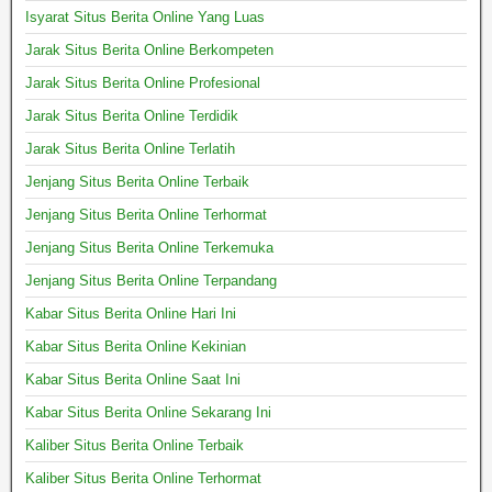
Isyarat Situs Berita Online Yang Luas
Jarak Situs Berita Online Berkompeten
Jarak Situs Berita Online Profesional
Jarak Situs Berita Online Terdidik
Jarak Situs Berita Online Terlatih
Jenjang Situs Berita Online Terbaik
Jenjang Situs Berita Online Terhormat
Jenjang Situs Berita Online Terkemuka
Jenjang Situs Berita Online Terpandang
Kabar Situs Berita Online Hari Ini
Kabar Situs Berita Online Kekinian
Kabar Situs Berita Online Saat Ini
Kabar Situs Berita Online Sekarang Ini
Kaliber Situs Berita Online Terbaik
Kaliber Situs Berita Online Terhormat