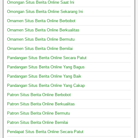
Omongan Situs Berita Online Saat Ini
Omongan Situs Berita Online Sekarang Ini
Ornamen Situs Berita Online Berbobot
Ornamen Situs Berita Online Berkualitas
Ornamen Situs Berita Online Bermutu
Ornamen Situs Berita Online Bernilai
Pandangan Situs Berita Online Secara Patut
Pandangan Situs Berita Online Yang Bagus
Pandangan Situs Berita Online Yang Baik
Pandangan Situs Berita Online Yang Cakap
Patron Situs Berita Online Berbobot
Patron Situs Berita Online Berkualitas
Patron Situs Berita Online Bermutu
Patron Situs Berita Online Bernilai
Pendapat Situs Berita Online Secara Patut