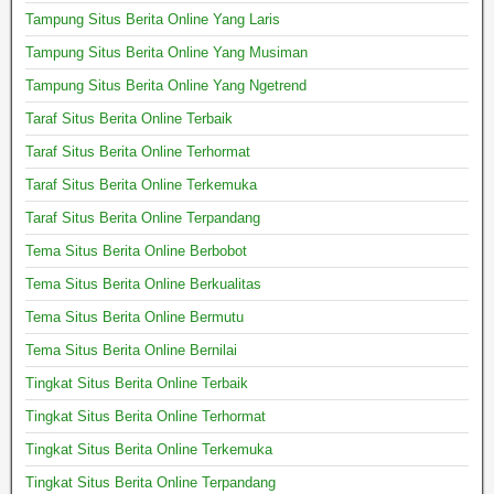
Tampung Situs Berita Online Yang Laris
Tampung Situs Berita Online Yang Musiman
Tampung Situs Berita Online Yang Ngetrend
Taraf Situs Berita Online Terbaik
Taraf Situs Berita Online Terhormat
Taraf Situs Berita Online Terkemuka
Taraf Situs Berita Online Terpandang
Tema Situs Berita Online Berbobot
Tema Situs Berita Online Berkualitas
Tema Situs Berita Online Bermutu
Tema Situs Berita Online Bernilai
Tingkat Situs Berita Online Terbaik
Tingkat Situs Berita Online Terhormat
Tingkat Situs Berita Online Terkemuka
Tingkat Situs Berita Online Terpandang