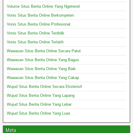
Volume Situs Berita Online Yang Ngetrend
Vonis Situs Berita Online Berkompeten
Vonis Situs Berita Online Profesional
Vonis Situs Berita Online Terdidik
Vonis Situs Berita Online Terlatih
Wawasan Situs Berita Online Secara Patut
Wawasan Situs Berita Online Yang Bagus
Wawasan Situs Berita Online Yang Baik
Wawasan Situs Berita Online Yang Cakap
Wujud Situs Berita Online Secara Ekstensif
Wujud Situs Berita Online Yang Lapang
Wujud Situs Berita Online Yang Lebar
Wujud Situs Berita Online Yang Luas
Meta