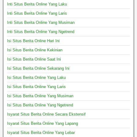
Inti Situs Berita Online Yang Laku
Inti Situs Berita Online Yang Laris
Inti Situs Berita Online Yang Musiman
Inti Situs Berita Online Yang Ngetrend
Isi Situs Berita Online Hari Ini
Isi Situs Berita Online Kekinian
Isi Situs Berita Online Saat Ini
Isi Situs Berita Online Sekarang Ini
Isi Situs Berita Online Yang Laku
Isi Situs Berita Online Yang Laris
Isi Situs Berita Online Yang Musiman
Isi Situs Berita Online Yang Ngetrend
Isyarat Situs Berita Online Secara Ekstensif
Isyarat Situs Berita Online Yang Lapang
Isyarat Situs Berita Online Yang Lebar