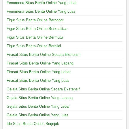
Fenomena Situs Berita Online Yang Lebar
Fenomena Situs Berita Online Yang Luas
Figur Situs Berita Online Berbobot
Figur Situs Berita Online Berkualitas
Figur Situs Berita Online Bermutu
Figur Situs Berita Online Bernilai
Firasat Situs Berita Online Secara Ekstensif
Firasat Situs Berita Online Yang Lapang
Firasat Situs Berita Online Yang Lebar
Firasat Situs Berita Online Yang Luas
Gejala Situs Berita Online Secara Ekstensif
Gejala Situs Berita Online Yang Lapang
Gejala Situs Berita Online Yang Lebar
Gejala Situs Berita Online Yang Luas
Ide Situs Berita Online Berjejak