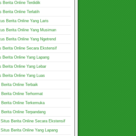
s Berita Online Terdidik
s Berita Online Terlatih
tus Berita Online Yang Laris
tus Berita Online Yang Musiman
tus Berita Online Yang Ngetrend
s Berita Online Secara Ekstensif
s Berita Online Yang Lapang
s Berita Online Yang Lebar
s Berita Online Yang Luas
 Berita Online Terbaik
 Berita Online Terhormat
 Berita Online Terkemuka
 Berita Online Terpandang
itus Berita Online Secara Ekstensif
itus Berita Online Yang Lapang