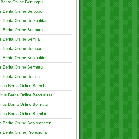
s Berita Online Bertumpu
s Berita Online Berbobot
s Berita Online Berkualitas
s Berita Online Bermutu
 Berita Online Bernilai
s Berita Online Berbobot
s Berita Online Berkualitas
s Berita Online Bermutu
 Berita Online Bernilai
itus Berita Online Berbobot
itus Berita Online Berkualitas
itus Berita Online Bermutu
tus Berita Online Bernilai
us Berita Online Berkompeten
s Berita Online Profesional