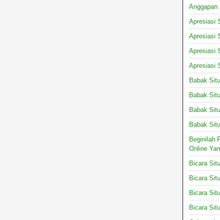
Anggapan S
Apresiasi S
Apresiasi 
Apresiasi 
Apresiasi 
Babak Situ
Babak Situ
Babak Situ
Babak Situ
Beginilah 
Online Yan
Bicara Situ
Bicara Sit
Bicara Situ
Bicara Sit