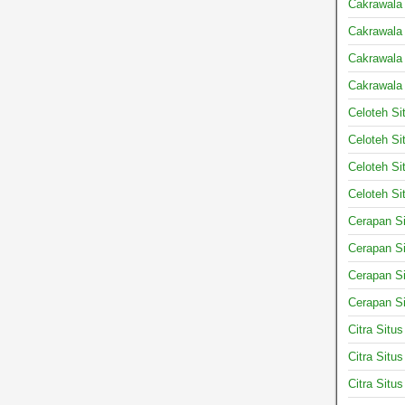
Cakrawala 
Cakrawala 
Cakrawala 
Cakrawala 
Celoteh Sit
Celoteh Si
Celoteh Sit
Celoteh Si
Cerapan Si
Cerapan Si
Cerapan Si
Cerapan Si
Citra Situs
Citra Situ
Citra Situs