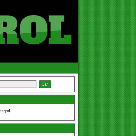
tegori