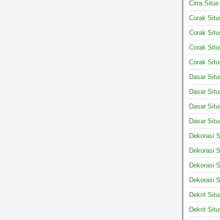
Citra Situ
Corak Situ
Corak Situ
Corak Situ
Corak Situs
Dasar Situ
Dasar Situ
Dasar Situ
Dasar Situs
Dekorasi S
Dekorasi S
Dekorasi S
Dekorasi Si
Dekrit Sit
Dekrit Situ