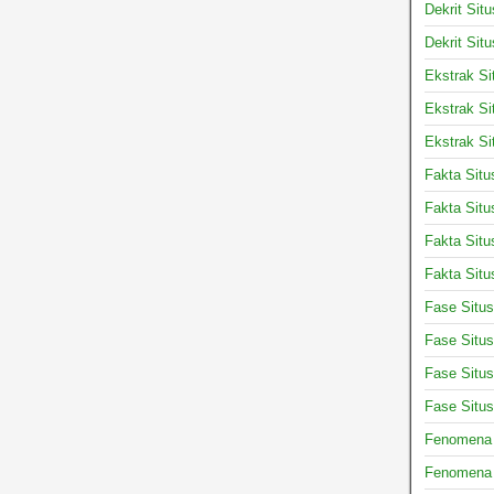
Dekrit Situ
Dekrit Situ
Ekstrak Si
Ekstrak Si
Ekstrak Si
Fakta Situ
Fakta Situ
Fakta Situ
Fakta Situ
Fase Situs
Fase Situs
Fase Situs
Fase Situs
Fenomena S
Fenomena S