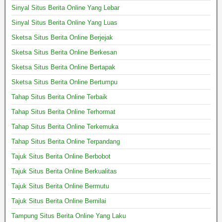
Sinyal Situs Berita Online Yang Lebar
Sinyal Situs Berita Online Yang Luas
Sketsa Situs Berita Online Berjejak
Sketsa Situs Berita Online Berkesan
Sketsa Situs Berita Online Bertapak
Sketsa Situs Berita Online Bertumpu
Tahap Situs Berita Online Terbaik
Tahap Situs Berita Online Terhormat
Tahap Situs Berita Online Terkemuka
Tahap Situs Berita Online Terpandang
Tajuk Situs Berita Online Berbobot
Tajuk Situs Berita Online Berkualitas
Tajuk Situs Berita Online Bermutu
Tajuk Situs Berita Online Bernilai
Tampung Situs Berita Online Yang Laku