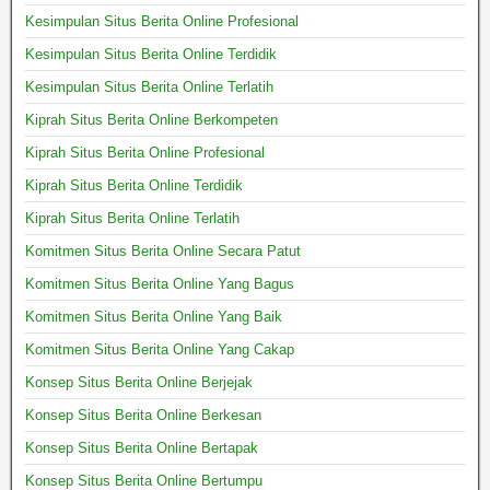
Kesimpulan Situs Berita Online Profesional
Kesimpulan Situs Berita Online Terdidik
Kesimpulan Situs Berita Online Terlatih
Kiprah Situs Berita Online Berkompeten
Kiprah Situs Berita Online Profesional
Kiprah Situs Berita Online Terdidik
Kiprah Situs Berita Online Terlatih
Komitmen Situs Berita Online Secara Patut
Komitmen Situs Berita Online Yang Bagus
Komitmen Situs Berita Online Yang Baik
Komitmen Situs Berita Online Yang Cakap
Konsep Situs Berita Online Berjejak
Konsep Situs Berita Online Berkesan
Konsep Situs Berita Online Bertapak
Konsep Situs Berita Online Bertumpu