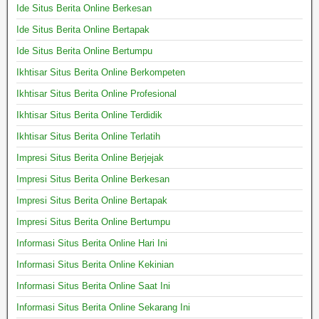
Ide Situs Berita Online Berkesan
Ide Situs Berita Online Bertapak
Ide Situs Berita Online Bertumpu
Ikhtisar Situs Berita Online Berkompeten
Ikhtisar Situs Berita Online Profesional
Ikhtisar Situs Berita Online Terdidik
Ikhtisar Situs Berita Online Terlatih
Impresi Situs Berita Online Berjejak
Impresi Situs Berita Online Berkesan
Impresi Situs Berita Online Bertapak
Impresi Situs Berita Online Bertumpu
Informasi Situs Berita Online Hari Ini
Informasi Situs Berita Online Kekinian
Informasi Situs Berita Online Saat Ini
Informasi Situs Berita Online Sekarang Ini