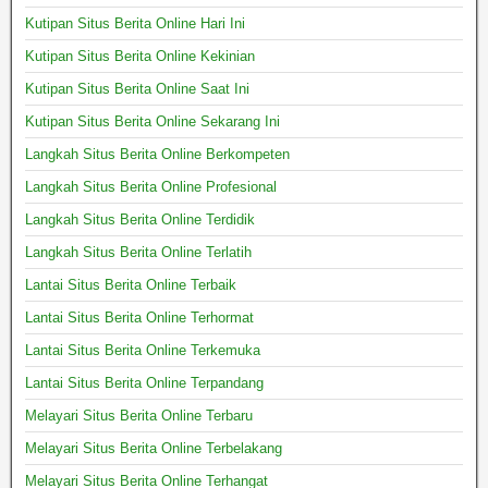
Kutipan Situs Berita Online Hari Ini
Kutipan Situs Berita Online Kekinian
Kutipan Situs Berita Online Saat Ini
Kutipan Situs Berita Online Sekarang Ini
Langkah Situs Berita Online Berkompeten
Langkah Situs Berita Online Profesional
Langkah Situs Berita Online Terdidik
Langkah Situs Berita Online Terlatih
Lantai Situs Berita Online Terbaik
Lantai Situs Berita Online Terhormat
Lantai Situs Berita Online Terkemuka
Lantai Situs Berita Online Terpandang
Melayari Situs Berita Online Terbaru
Melayari Situs Berita Online Terbelakang
Melayari Situs Berita Online Terhangat