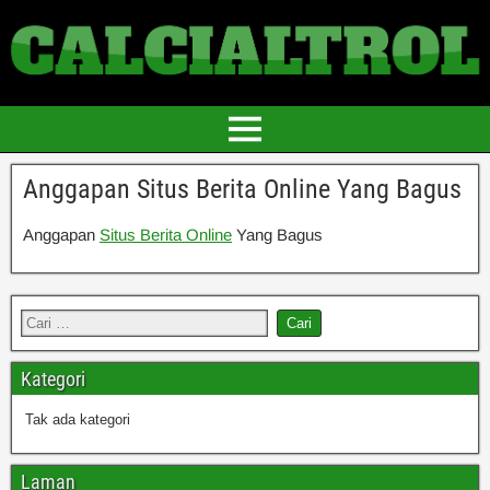
Anggapan Situs Berita Online Yang Bagus
Anggapan
Situs Berita Online
Yang Bagus
Kategori
Tak ada kategori
Laman