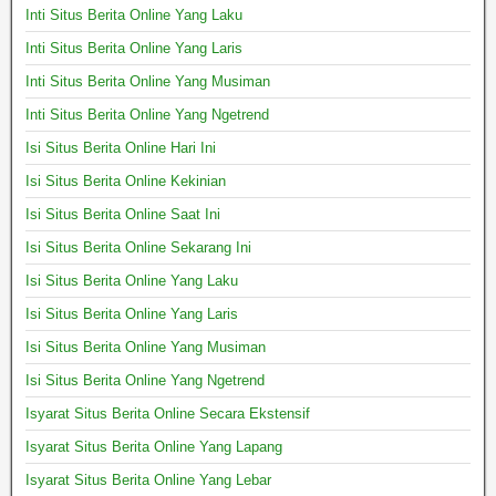
Inti Situs Berita Online Yang Laku
Inti Situs Berita Online Yang Laris
Inti Situs Berita Online Yang Musiman
Inti Situs Berita Online Yang Ngetrend
Isi Situs Berita Online Hari Ini
Isi Situs Berita Online Kekinian
Isi Situs Berita Online Saat Ini
Isi Situs Berita Online Sekarang Ini
Isi Situs Berita Online Yang Laku
Isi Situs Berita Online Yang Laris
Isi Situs Berita Online Yang Musiman
Isi Situs Berita Online Yang Ngetrend
Isyarat Situs Berita Online Secara Ekstensif
Isyarat Situs Berita Online Yang Lapang
Isyarat Situs Berita Online Yang Lebar