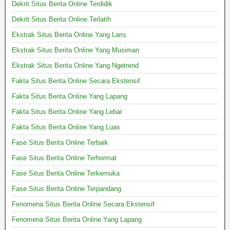
Dekrit Situs Berita Online Terdidik
Dekrit Situs Berita Online Terlatih
Ekstrak Situs Berita Online Yang Laris
Ekstrak Situs Berita Online Yang Musiman
Ekstrak Situs Berita Online Yang Ngetrend
Fakta Situs Berita Online Secara Ekstensif
Fakta Situs Berita Online Yang Lapang
Fakta Situs Berita Online Yang Lebar
Fakta Situs Berita Online Yang Luas
Fase Situs Berita Online Terbaik
Fase Situs Berita Online Terhormat
Fase Situs Berita Online Terkemuka
Fase Situs Berita Online Terpandang
Fenomena Situs Berita Online Secara Ekstensif
Fenomena Situs Berita Online Yang Lapang