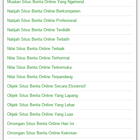
Muatan Situs Berita Online Yang Ngetrend
Natijah Situs Berita Online Berkompeten
Natijah Situs Berita Online Profesional
Natijah Situs Berita Online Terdidik
Natijah Situs Berita Online Terlatih
Nilai Situs Berita Online Terbaik
Nilai Situs Berita Online Terhormat
Nilai Situs Berita Online Terkemuka
Nilai Situs Berita Online Terpandang
Objek Situs Berita Online Secara Ekstensif
Objek Situs Berita Online Yang Lapang
Objek Situs Berita Online Yang Lebar
Objek Situs Berita Online Yang Luas
Omongan Situs Berita Online Hari Ini
Omongan Situs Berita Online Kekinian