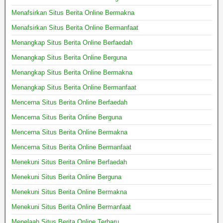
Menafsirkan Situs Berita Online Bermakna
Menafsirkan Situs Berita Online Bermanfaat
Menangkap Situs Berita Online Berfaedah
Menangkap Situs Berita Online Berguna
Menangkap Situs Berita Online Bermakna
Menangkap Situs Berita Online Bermanfaat
Mencerna Situs Berita Online Berfaedah
Mencerna Situs Berita Online Berguna
Mencerna Situs Berita Online Bermakna
Mencerna Situs Berita Online Bermanfaat
Menekuni Situs Berita Online Berfaedah
Menekuni Situs Berita Online Berguna
Menekuni Situs Berita Online Bermakna
Menekuni Situs Berita Online Bermanfaat
Menelaah Situs Berita Online Terbaru