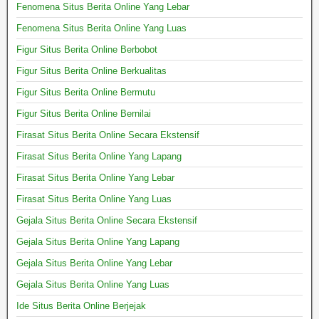
Fenomena Situs Berita Online Yang Lebar
Fenomena Situs Berita Online Yang Luas
Figur Situs Berita Online Berbobot
Figur Situs Berita Online Berkualitas
Figur Situs Berita Online Bermutu
Figur Situs Berita Online Bernilai
Firasat Situs Berita Online Secara Ekstensif
Firasat Situs Berita Online Yang Lapang
Firasat Situs Berita Online Yang Lebar
Firasat Situs Berita Online Yang Luas
Gejala Situs Berita Online Secara Ekstensif
Gejala Situs Berita Online Yang Lapang
Gejala Situs Berita Online Yang Lebar
Gejala Situs Berita Online Yang Luas
Ide Situs Berita Online Berjejak