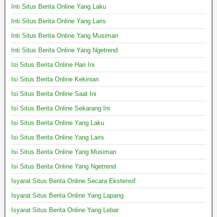
Inti Situs Berita Online Yang Laku
Inti Situs Berita Online Yang Laris
Inti Situs Berita Online Yang Musiman
Inti Situs Berita Online Yang Ngetrend
Isi Situs Berita Online Hari Ini
Isi Situs Berita Online Kekinian
Isi Situs Berita Online Saat Ini
Isi Situs Berita Online Sekarang Ini
Isi Situs Berita Online Yang Laku
Isi Situs Berita Online Yang Laris
Isi Situs Berita Online Yang Musiman
Isi Situs Berita Online Yang Ngetrend
Isyarat Situs Berita Online Secara Ekstensif
Isyarat Situs Berita Online Yang Lapang
Isyarat Situs Berita Online Yang Lebar