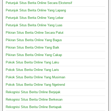
Petunjuk Situs Berita Online Secara Ekstensif
Petunjuk Situs Berita Online Yang Lapang
Petunjuk Situs Berita Online Yang Lebar
Petunjuk Situs Berita Online Yang Luas
Pikiran Situs Berita Online Secara Patut
Pikiran Situs Berita Online Yang Bagus
Pikiran Situs Berita Online Yang Baik
Pikiran Situs Berita Online Yang Cakap
Pokok Situs Berita Online Yang Laku
Pokok Situs Berita Online Yang Laris
Pokok Situs Berita Online Yang Musiman
Pokok Situs Berita Online Yang Ngetrend
Rekognisi Situs Berita Online Berjejak
Rekognisi Situs Berita Online Berkesan
Rekognisi Situs Berita Online Bertapak