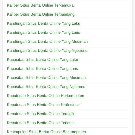
Kaliber Situs Berita Online Terkemuka
Kaliber Situs Berita Online Terpandang
Kandungan Situs Berita Online Yang Laku
Kandungan Situs Berita Online Yang Laris
Kandungan Situs Berita Online Yang Musiman
Kandungan Situs Berita Online Yang Ngetrend
Kapasitas Situs Berita Online Yang Laku
Kapasitas Situs Berita Online Yang Laris
Kapasitas Situs Berita Online Yang Musiman
Kapasitas Situs Berita Online Yang Ngetrend
Keputusan Situs Berita Online Berkompeten
Keputusan Situs Berita Online Profesional
Keputusan Situs Berita Online Terdidik
Keputusan Situs Berita Online Terlatih
Kesimpulan Situs Berita Online Berkompeten