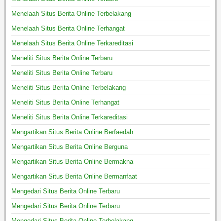
Menelaah Situs Berita Online Terbelakang
Menelaah Situs Berita Online Terhangat
Menelaah Situs Berita Online Terkareditasi
Meneliti Situs Berita Online Terbaru
Meneliti Situs Berita Online Terbaru
Meneliti Situs Berita Online Terbelakang
Meneliti Situs Berita Online Terhangat
Meneliti Situs Berita Online Terkareditasi
Mengartikan Situs Berita Online Berfaedah
Mengartikan Situs Berita Online Berguna
Mengartikan Situs Berita Online Bermakna
Mengartikan Situs Berita Online Bermanfaat
Mengedari Situs Berita Online Terbaru
Mengedari Situs Berita Online Terbaru
Mengedari Situs Berita Online Terbelakang