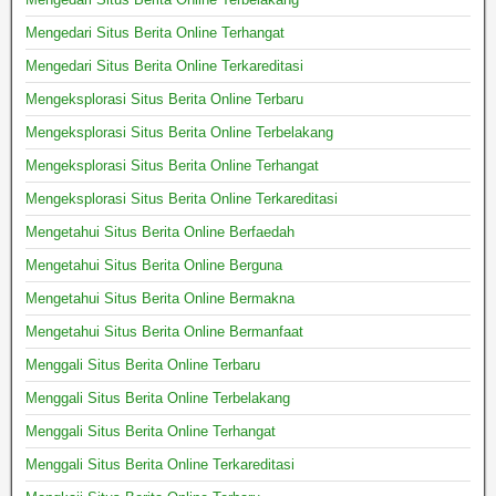
Mengedari Situs Berita Online Terhangat
Mengedari Situs Berita Online Terkareditasi
Mengeksplorasi Situs Berita Online Terbaru
Mengeksplorasi Situs Berita Online Terbelakang
Mengeksplorasi Situs Berita Online Terhangat
Mengeksplorasi Situs Berita Online Terkareditasi
Mengetahui Situs Berita Online Berfaedah
Mengetahui Situs Berita Online Berguna
Mengetahui Situs Berita Online Bermakna
Mengetahui Situs Berita Online Bermanfaat
Menggali Situs Berita Online Terbaru
Menggali Situs Berita Online Terbelakang
Menggali Situs Berita Online Terhangat
Menggali Situs Berita Online Terkareditasi