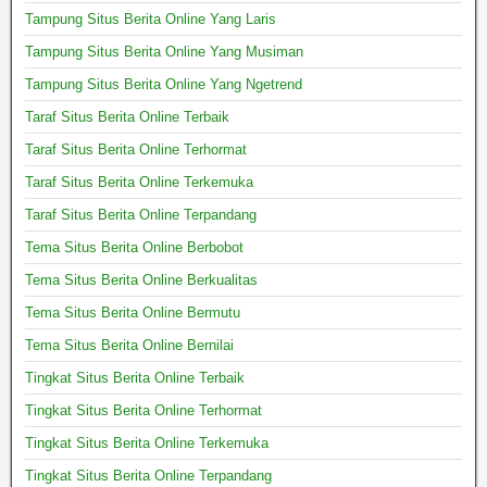
Tampung Situs Berita Online Yang Laris
Tampung Situs Berita Online Yang Musiman
Tampung Situs Berita Online Yang Ngetrend
Taraf Situs Berita Online Terbaik
Taraf Situs Berita Online Terhormat
Taraf Situs Berita Online Terkemuka
Taraf Situs Berita Online Terpandang
Tema Situs Berita Online Berbobot
Tema Situs Berita Online Berkualitas
Tema Situs Berita Online Bermutu
Tema Situs Berita Online Bernilai
Tingkat Situs Berita Online Terbaik
Tingkat Situs Berita Online Terhormat
Tingkat Situs Berita Online Terkemuka
Tingkat Situs Berita Online Terpandang