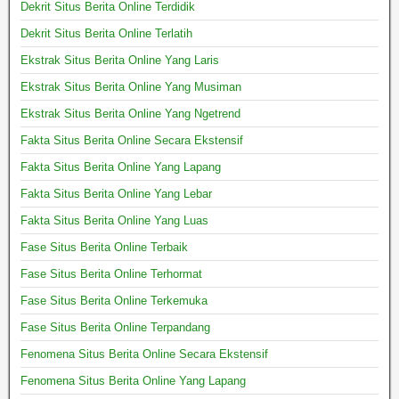
Dekrit Situs Berita Online Terdidik
Dekrit Situs Berita Online Terlatih
Ekstrak Situs Berita Online Yang Laris
Ekstrak Situs Berita Online Yang Musiman
Ekstrak Situs Berita Online Yang Ngetrend
Fakta Situs Berita Online Secara Ekstensif
Fakta Situs Berita Online Yang Lapang
Fakta Situs Berita Online Yang Lebar
Fakta Situs Berita Online Yang Luas
Fase Situs Berita Online Terbaik
Fase Situs Berita Online Terhormat
Fase Situs Berita Online Terkemuka
Fase Situs Berita Online Terpandang
Fenomena Situs Berita Online Secara Ekstensif
Fenomena Situs Berita Online Yang Lapang