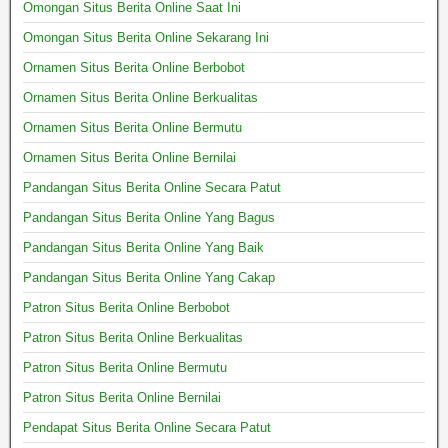
Omongan Situs Berita Online Saat Ini
Omongan Situs Berita Online Sekarang Ini
Ornamen Situs Berita Online Berbobot
Ornamen Situs Berita Online Berkualitas
Ornamen Situs Berita Online Bermutu
Ornamen Situs Berita Online Bernilai
Pandangan Situs Berita Online Secara Patut
Pandangan Situs Berita Online Yang Bagus
Pandangan Situs Berita Online Yang Baik
Pandangan Situs Berita Online Yang Cakap
Patron Situs Berita Online Berbobot
Patron Situs Berita Online Berkualitas
Patron Situs Berita Online Bermutu
Patron Situs Berita Online Bernilai
Pendapat Situs Berita Online Secara Patut