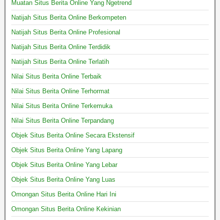
Muatan Situs Berita Online Yang Ngetrend
Natijah Situs Berita Online Berkompeten
Natijah Situs Berita Online Profesional
Natijah Situs Berita Online Terdidik
Natijah Situs Berita Online Terlatih
Nilai Situs Berita Online Terbaik
Nilai Situs Berita Online Terhormat
Nilai Situs Berita Online Terkemuka
Nilai Situs Berita Online Terpandang
Objek Situs Berita Online Secara Ekstensif
Objek Situs Berita Online Yang Lapang
Objek Situs Berita Online Yang Lebar
Objek Situs Berita Online Yang Luas
Omongan Situs Berita Online Hari Ini
Omongan Situs Berita Online Kekinian