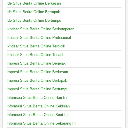
Ide Situs Berita Online Berkesan
Ide Situs Berita Online Bertapak
Ide Situs Berita Online Bertumpu
Ikhtisar Situs Berita Online Berkompeten
Ikhtisar Situs Berita Online Profesional
Ikhtisar Situs Berita Online Terdidik
Ikhtisar Situs Berita Online Terlatih
Impresi Situs Berita Online Berjejak
Impresi Situs Berita Online Berkesan
Impresi Situs Berita Online Bertapak
Impresi Situs Berita Online Bertumpu
Informasi Situs Berita Online Hari Ini
Informasi Situs Berita Online Kekinian
Informasi Situs Berita Online Saat Ini
Informasi Situs Berita Online Sekarang Ini