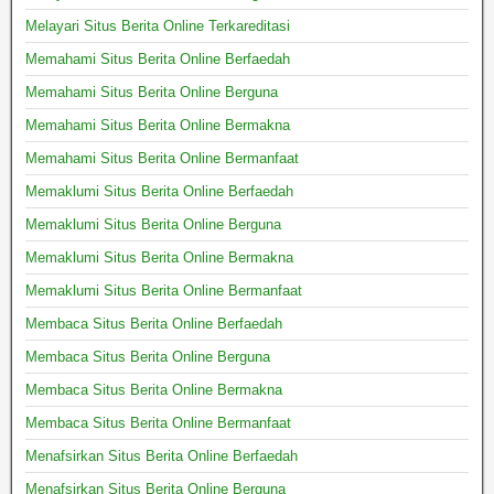
Melayari Situs Berita Online Terkareditasi
Memahami Situs Berita Online Berfaedah
Memahami Situs Berita Online Berguna
Memahami Situs Berita Online Bermakna
Memahami Situs Berita Online Bermanfaat
Memaklumi Situs Berita Online Berfaedah
Memaklumi Situs Berita Online Berguna
Memaklumi Situs Berita Online Bermakna
Memaklumi Situs Berita Online Bermanfaat
Membaca Situs Berita Online Berfaedah
Membaca Situs Berita Online Berguna
Membaca Situs Berita Online Bermakna
Membaca Situs Berita Online Bermanfaat
Menafsirkan Situs Berita Online Berfaedah
Menafsirkan Situs Berita Online Berguna