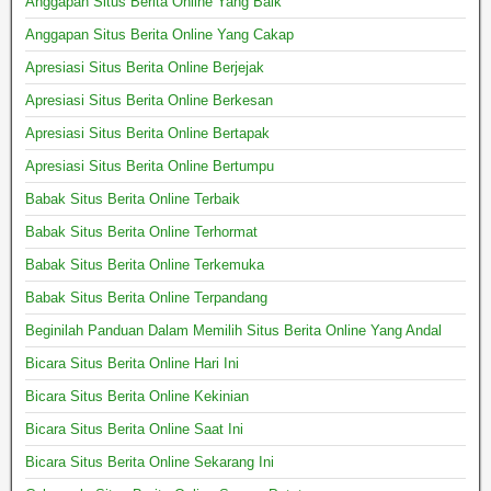
Anggapan Situs Berita Online Yang Baik
Anggapan Situs Berita Online Yang Cakap
Apresiasi Situs Berita Online Berjejak
Apresiasi Situs Berita Online Berkesan
Apresiasi Situs Berita Online Bertapak
Apresiasi Situs Berita Online Bertumpu
Babak Situs Berita Online Terbaik
Babak Situs Berita Online Terhormat
Babak Situs Berita Online Terkemuka
Babak Situs Berita Online Terpandang
Beginilah Panduan Dalam Memilih Situs Berita Online Yang Andal
Bicara Situs Berita Online Hari Ini
Bicara Situs Berita Online Kekinian
Bicara Situs Berita Online Saat Ini
Bicara Situs Berita Online Sekarang Ini