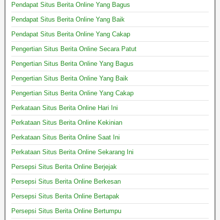
Pendapat Situs Berita Online Yang Bagus
Pendapat Situs Berita Online Yang Baik
Pendapat Situs Berita Online Yang Cakap
Pengertian Situs Berita Online Secara Patut
Pengertian Situs Berita Online Yang Bagus
Pengertian Situs Berita Online Yang Baik
Pengertian Situs Berita Online Yang Cakap
Perkataan Situs Berita Online Hari Ini
Perkataan Situs Berita Online Kekinian
Perkataan Situs Berita Online Saat Ini
Perkataan Situs Berita Online Sekarang Ini
Persepsi Situs Berita Online Berjejak
Persepsi Situs Berita Online Berkesan
Persepsi Situs Berita Online Bertapak
Persepsi Situs Berita Online Bertumpu