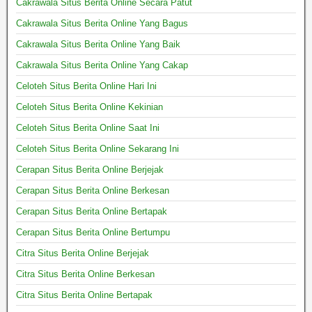
Cakrawala Situs Berita Online Secara Patut
Cakrawala Situs Berita Online Yang Bagus
Cakrawala Situs Berita Online Yang Baik
Cakrawala Situs Berita Online Yang Cakap
Celoteh Situs Berita Online Hari Ini
Celoteh Situs Berita Online Kekinian
Celoteh Situs Berita Online Saat Ini
Celoteh Situs Berita Online Sekarang Ini
Cerapan Situs Berita Online Berjejak
Cerapan Situs Berita Online Berkesan
Cerapan Situs Berita Online Bertapak
Cerapan Situs Berita Online Bertumpu
Citra Situs Berita Online Berjejak
Citra Situs Berita Online Berkesan
Citra Situs Berita Online Bertapak