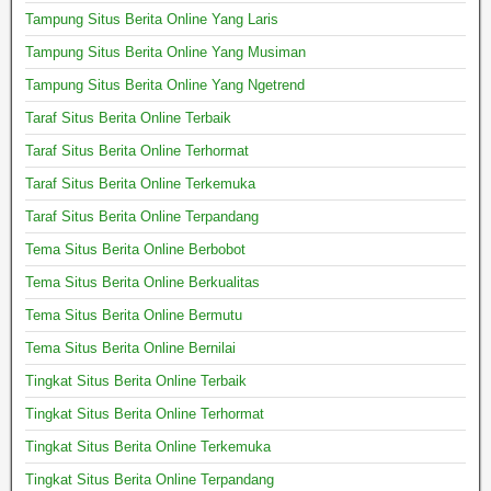
Tampung Situs Berita Online Yang Laris
Tampung Situs Berita Online Yang Musiman
Tampung Situs Berita Online Yang Ngetrend
Taraf Situs Berita Online Terbaik
Taraf Situs Berita Online Terhormat
Taraf Situs Berita Online Terkemuka
Taraf Situs Berita Online Terpandang
Tema Situs Berita Online Berbobot
Tema Situs Berita Online Berkualitas
Tema Situs Berita Online Bermutu
Tema Situs Berita Online Bernilai
Tingkat Situs Berita Online Terbaik
Tingkat Situs Berita Online Terhormat
Tingkat Situs Berita Online Terkemuka
Tingkat Situs Berita Online Terpandang