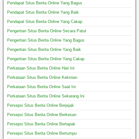
Pendapat Situs Berita Online Yang Bagus
Pendapat Situs Berita Online Yang Baik
Pendapat Situs Berita Online Yang Cakap
Pengertian Situs Berita Online Secara Patut
Pengertian Situs Berita Online Yang Bagus
Pengertian Situs Berita Online Yang Baik
Pengertian Situs Berita Online Yang Cakap
Perkataan Situs Berita Online Hari Ini
Perkataan Situs Berita Online Kekinian
Perkataan Situs Berita Online Saat Ini
Perkataan Situs Berita Online Sekarang Ini
Persepsi Situs Berita Online Berjejak
Persepsi Situs Berita Online Berkesan
Persepsi Situs Berita Online Bertapak
Persepsi Situs Berita Online Bertumpu