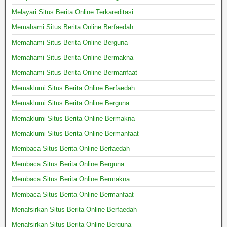
Melayari Situs Berita Online Terkareditasi
Memahami Situs Berita Online Berfaedah
Memahami Situs Berita Online Berguna
Memahami Situs Berita Online Bermakna
Memahami Situs Berita Online Bermanfaat
Memaklumi Situs Berita Online Berfaedah
Memaklumi Situs Berita Online Berguna
Memaklumi Situs Berita Online Bermakna
Memaklumi Situs Berita Online Bermanfaat
Membaca Situs Berita Online Berfaedah
Membaca Situs Berita Online Berguna
Membaca Situs Berita Online Bermakna
Membaca Situs Berita Online Bermanfaat
Menafsirkan Situs Berita Online Berfaedah
Menafsirkan Situs Berita Online Berguna