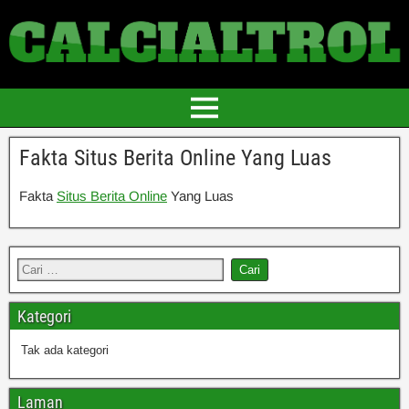
Fakta Situs Berita Online Yang Luas
Fakta
Situs Berita Online
Yang Luas
Kategori
Tak ada kategori
Laman