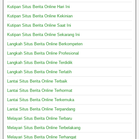
Kutipan Situs Berita Online Hari Ini
Kutipan Situs Berita Online Kekinian
Kutipan Situs Berita Online Saat Ini
Kutipan Situs Berita Online Sekarang Ini
Langkah Situs Berita Online Berkompeten
Langkah Situs Berita Online Profesional
Langkah Situs Berita Online Terdidik
Langkah Situs Berita Online Terlatih
Lantai Situs Berita Online Terbaik
Lantai Situs Berita Online Terhormat
Lantai Situs Berita Online Terkemuka
Lantai Situs Berita Online Terpandang
Melayari Situs Berita Online Terbaru
Melayari Situs Berita Online Terbelakang
Melayari Situs Berita Online Terhangat