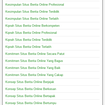
Kesimpulan Situs Berita Online Profesional
Kesimpulan Situs Berita Online Terdidik
Kesimpulan Situs Berita Online Terlatih
Kiprah Situs Berita Online Berkompeten
Kiprah Situs Berita Online Profesional
Kiprah Situs Berita Online Terdidik
Kiprah Situs Berita Online Terlatih
Komitmen Situs Berita Online Secara Patut
Komitmen Situs Berita Online Yang Bagus
Komitmen Situs Berita Online Yang Baik
Komitmen Situs Berita Online Yang Cakap
Konsep Situs Berita Online Berjejak
Konsep Situs Berita Online Berkesan
Konsep Situs Berita Online Bertapak
Konsep Situs Berita Online Bertumpu