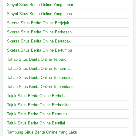
Sinyal Situs Berita Online Yang Lebar
Sinyal Situs Berita Online Yang Luas
Sketsa Situs Berita Online Berjejak
Sketsa Situs Berita Online Berkesan
Sketsa Situs Berita Online Bertapak
Sketsa Situs Berita Online Bertumpu
Tahap Situs Berita Online Terbaik
Tahap Situs Berita Online Terhormat
Tahap Situs Berita Online Terkemuka
Tahap Situs Berita Online Terpandang
Tajuk Situs Berita Online Berbobot
Tajuk Situs Berita Online Berkualitas
Tajuk Situs Berita Online Bermutu
Tajuk Situs Berita Online Bernilai
Tampung Situs Berita Online Yang Laku