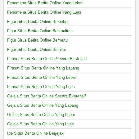
Fenomena Situs Berita Online Yang Lebar
Fenomena Situs Berita Online Yang Luas
Figur Situs Berita Online Berbobot
Figur Situs Berita Online Berkualitas
Figur Situs Berita Online Bermutu
Figur Situs Berita Online Bernilai
Firasat Situs Berita Online Secara Ekstensif
Firasat Situs Berita Online Yang Lapang
Firasat Situs Berita Online Yang Lebar
Firasat Situs Berita Online Yang Luas
Gejala Situs Berita Online Secara Ekstensif
Gejala Situs Berita Online Yang Lapang
Gejala Situs Berita Online Yang Lebar
Gejala Situs Berita Online Yang Luas
Ide Situs Berita Online Berjejak