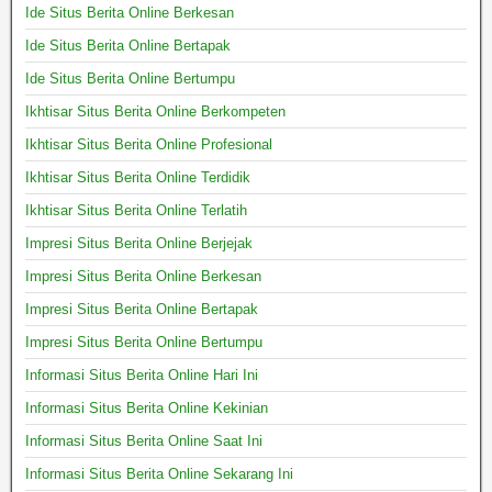
Ide Situs Berita Online Berkesan
Ide Situs Berita Online Bertapak
Ide Situs Berita Online Bertumpu
Ikhtisar Situs Berita Online Berkompeten
Ikhtisar Situs Berita Online Profesional
Ikhtisar Situs Berita Online Terdidik
Ikhtisar Situs Berita Online Terlatih
Impresi Situs Berita Online Berjejak
Impresi Situs Berita Online Berkesan
Impresi Situs Berita Online Bertapak
Impresi Situs Berita Online Bertumpu
Informasi Situs Berita Online Hari Ini
Informasi Situs Berita Online Kekinian
Informasi Situs Berita Online Saat Ini
Informasi Situs Berita Online Sekarang Ini