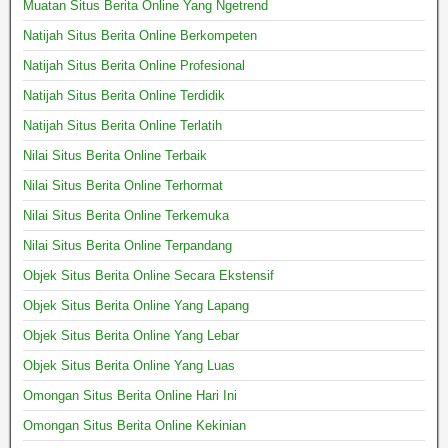
Muatan Situs Berita Online Yang Ngetrend
Natijah Situs Berita Online Berkompeten
Natijah Situs Berita Online Profesional
Natijah Situs Berita Online Terdidik
Natijah Situs Berita Online Terlatih
Nilai Situs Berita Online Terbaik
Nilai Situs Berita Online Terhormat
Nilai Situs Berita Online Terkemuka
Nilai Situs Berita Online Terpandang
Objek Situs Berita Online Secara Ekstensif
Objek Situs Berita Online Yang Lapang
Objek Situs Berita Online Yang Lebar
Objek Situs Berita Online Yang Luas
Omongan Situs Berita Online Hari Ini
Omongan Situs Berita Online Kekinian