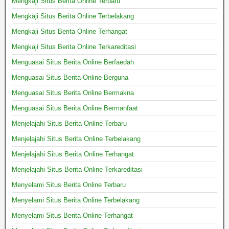
Mengkaji Situs Berita Online Terbaru
Mengkaji Situs Berita Online Terbelakang
Mengkaji Situs Berita Online Terhangat
Mengkaji Situs Berita Online Terkareditasi
Menguasai Situs Berita Online Berfaedah
Menguasai Situs Berita Online Berguna
Menguasai Situs Berita Online Bermakna
Menguasai Situs Berita Online Bermanfaat
Menjelajahi Situs Berita Online Terbaru
Menjelajahi Situs Berita Online Terbelakang
Menjelajahi Situs Berita Online Terhangat
Menjelajahi Situs Berita Online Terkareditasi
Menyelami Situs Berita Online Terbaru
Menyelami Situs Berita Online Terbelakang
Menyelami Situs Berita Online Terhangat