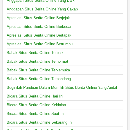
Anggapan Situs Berita Online Yang Baik
Anggapan Situs Berita Online Yang Cakap
Apresiasi Situs Berita Online Berjejak
Apresiasi Situs Berita Online Berkesan
Apresiasi Situs Berita Online Bertapak
Apresiasi Situs Berita Online Bertumpu
Babak Situs Berita Online Terbaik
Babak Situs Berita Online Terhormat
Babak Situs Berita Online Terkemuka
Babak Situs Berita Online Terpandang
Beginilah Panduan Dalam Memilih Situs Berita Online Yang Andal
Bicara Situs Berita Online Hari Ini
Bicara Situs Berita Online Kekinian
Bicara Situs Berita Online Saat Ini
Bicara Situs Berita Online Sekarang Ini