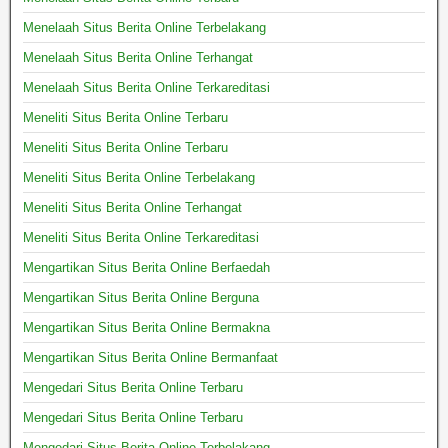
Menelaah Situs Berita Online Terbelakang
Menelaah Situs Berita Online Terhangat
Menelaah Situs Berita Online Terkareditasi
Meneliti Situs Berita Online Terbaru
Meneliti Situs Berita Online Terbaru
Meneliti Situs Berita Online Terbelakang
Meneliti Situs Berita Online Terhangat
Meneliti Situs Berita Online Terkareditasi
Mengartikan Situs Berita Online Berfaedah
Mengartikan Situs Berita Online Berguna
Mengartikan Situs Berita Online Bermakna
Mengartikan Situs Berita Online Bermanfaat
Mengedari Situs Berita Online Terbaru
Mengedari Situs Berita Online Terbaru
Mengedari Situs Berita Online Terbelakang