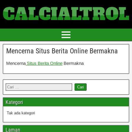
Mencerna Situs Berita Online Bermakna
Mencerna
Situs Berita Online
Bermakna
Kategori
Tak ada kategori
Laman