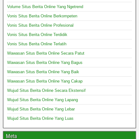
Volume Situs Berita Online Yang Ngetrend
Vonis Situs Berita Online Berkompeten
Vonis Situs Berita Online Profesional
Vonis Situs Berita Online Terdidik
Vonis Situs Berita Online Terlatih
Wawasan Situs Berita Online Secara Patut
Wawasan Situs Berita Online Yang Bagus
Wawasan Situs Berita Online Yang Baik
Wawasan Situs Berita Online Yang Cakap
Wujud Situs Berita Online Secara Ekstensif
Wujud Situs Berita Online Yang Lapang
Wujud Situs Berita Online Yang Lebar
Wujud Situs Berita Online Yang Luas
Meta