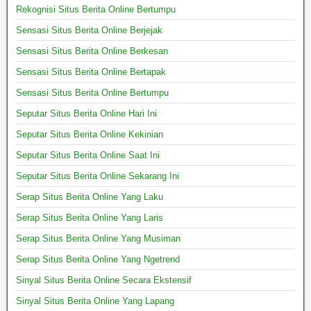
Rekognisi Situs Berita Online Bertumpu
Sensasi Situs Berita Online Berjejak
Sensasi Situs Berita Online Berkesan
Sensasi Situs Berita Online Bertapak
Sensasi Situs Berita Online Bertumpu
Seputar Situs Berita Online Hari Ini
Seputar Situs Berita Online Kekinian
Seputar Situs Berita Online Saat Ini
Seputar Situs Berita Online Sekarang Ini
Serap Situs Berita Online Yang Laku
Serap Situs Berita Online Yang Laris
Serap Situs Berita Online Yang Musiman
Serap Situs Berita Online Yang Ngetrend
Sinyal Situs Berita Online Secara Ekstensif
Sinyal Situs Berita Online Yang Lapang