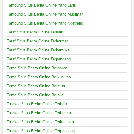
Tampung Situs Berita Online Yang Laris
Tampung Situs Berita Online Yang Musiman
Tampung Situs Berita Online Yang Ngetrend
Taraf Situs Berita Online Terbaik
Taraf Situs Berita Online Terhormat
Taraf Situs Berita Online Terkemuka
Taraf Situs Berita Online Terpandang
Tema Situs Berita Online Berbobot
Tema Situs Berita Online Berkualitas
Tema Situs Berita Online Bermutu
Tema Situs Berita Online Bernilai
Tingkat Situs Berita Online Terbaik
Tingkat Situs Berita Online Terhormat
Tingkat Situs Berita Online Terkemuka
Tingkat Situs Berita Online Terpandang