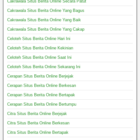
Cakrawala Situs Berita Online Secara Patut
Cakrawala Situs Berita Online Yang Bagus
Cakrawala Situs Berita Online Yang Baik
Cakrawala Situs Berita Online Yang Cakap
Celoteh Situs Berita Online Hari Ini
Celoteh Situs Berita Online Kekinian
Celoteh Situs Berita Online Saat Ini
Celoteh Situs Berita Online Sekarang Ini
Cerapan Situs Berita Online Berjejak
Cerapan Situs Berita Online Berkesan
Cerapan Situs Berita Online Bertapak
Cerapan Situs Berita Online Bertumpu
Citra Situs Berita Online Berjejak
Citra Situs Berita Online Berkesan
Citra Situs Berita Online Bertapak