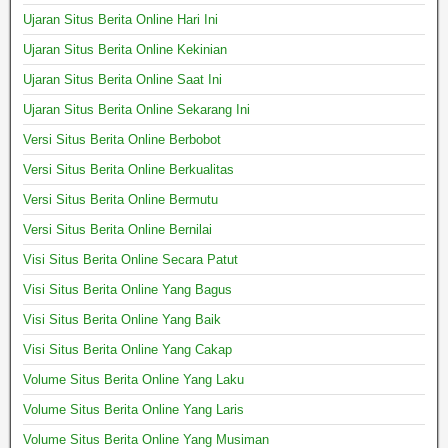
Ujaran Situs Berita Online Hari Ini
Ujaran Situs Berita Online Kekinian
Ujaran Situs Berita Online Saat Ini
Ujaran Situs Berita Online Sekarang Ini
Versi Situs Berita Online Berbobot
Versi Situs Berita Online Berkualitas
Versi Situs Berita Online Bermutu
Versi Situs Berita Online Bernilai
Visi Situs Berita Online Secara Patut
Visi Situs Berita Online Yang Bagus
Visi Situs Berita Online Yang Baik
Visi Situs Berita Online Yang Cakap
Volume Situs Berita Online Yang Laku
Volume Situs Berita Online Yang Laris
Volume Situs Berita Online Yang Musiman