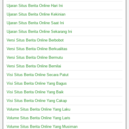
Ujaran Situs Berita Online Hari Ini
Ujaran Situs Berita Online Kekinian
Ujaran Situs Berita Online Saat Ini
Ujaran Situs Berita Online Sekarang Ini
Versi Situs Berita Online Berbobot
Versi Situs Berita Online Berkualitas
Versi Situs Berita Online Bermutu
Versi Situs Berita Online Bernilai
Visi Situs Berita Online Secara Patut
Visi Situs Berita Online Yang Bagus
Visi Situs Berita Online Yang Baik
Visi Situs Berita Online Yang Cakap
Volume Situs Berita Online Yang Laku
Volume Situs Berita Online Yang Laris
Volume Situs Berita Online Yang Musiman