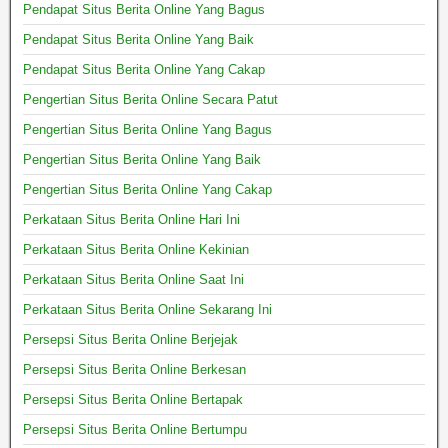
Pendapat Situs Berita Online Yang Bagus
Pendapat Situs Berita Online Yang Baik
Pendapat Situs Berita Online Yang Cakap
Pengertian Situs Berita Online Secara Patut
Pengertian Situs Berita Online Yang Bagus
Pengertian Situs Berita Online Yang Baik
Pengertian Situs Berita Online Yang Cakap
Perkataan Situs Berita Online Hari Ini
Perkataan Situs Berita Online Kekinian
Perkataan Situs Berita Online Saat Ini
Perkataan Situs Berita Online Sekarang Ini
Persepsi Situs Berita Online Berjejak
Persepsi Situs Berita Online Berkesan
Persepsi Situs Berita Online Bertapak
Persepsi Situs Berita Online Bertumpu