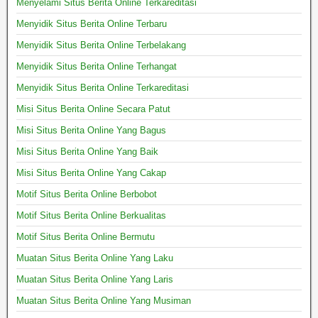
Menyelami Situs Berita Online Terkareditasi
Menyidik Situs Berita Online Terbaru
Menyidik Situs Berita Online Terbelakang
Menyidik Situs Berita Online Terhangat
Menyidik Situs Berita Online Terkareditasi
Misi Situs Berita Online Secara Patut
Misi Situs Berita Online Yang Bagus
Misi Situs Berita Online Yang Baik
Misi Situs Berita Online Yang Cakap
Motif Situs Berita Online Berbobot
Motif Situs Berita Online Berkualitas
Motif Situs Berita Online Bermutu
Muatan Situs Berita Online Yang Laku
Muatan Situs Berita Online Yang Laris
Muatan Situs Berita Online Yang Musiman