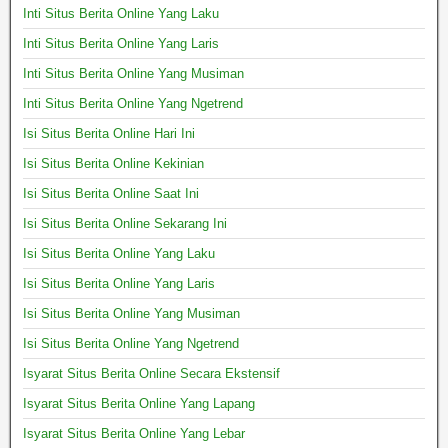
Inti Situs Berita Online Yang Laku
Inti Situs Berita Online Yang Laris
Inti Situs Berita Online Yang Musiman
Inti Situs Berita Online Yang Ngetrend
Isi Situs Berita Online Hari Ini
Isi Situs Berita Online Kekinian
Isi Situs Berita Online Saat Ini
Isi Situs Berita Online Sekarang Ini
Isi Situs Berita Online Yang Laku
Isi Situs Berita Online Yang Laris
Isi Situs Berita Online Yang Musiman
Isi Situs Berita Online Yang Ngetrend
Isyarat Situs Berita Online Secara Ekstensif
Isyarat Situs Berita Online Yang Lapang
Isyarat Situs Berita Online Yang Lebar