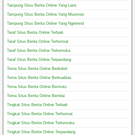
Tampung Situs Berita Online Yang Laris
Tampung Situs Berita Online Yang Musiman
Tampung Situs Berita Online Yang Ngetrend
Taraf Situs Berita Online Terbaik
Taraf Situs Berita Online Terhormat
Taraf Situs Berita Online Terkemuka
Taraf Situs Berita Online Terpandang
Tema Situs Berita Online Berbobot
Tema Situs Berita Online Berkualitas
Tema Situs Berita Online Bermutu
Tema Situs Berita Online Bernilai
Tingkat Situs Berita Online Terbaik
Tingkat Situs Berita Online Terhormat
Tingkat Situs Berita Online Terkemuka
Tingkat Situs Berita Online Terpandang