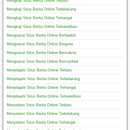
Mengkaji Situs Berita Online Terbaru
Mengkaji Situs Berita Online Terbelakang
Mengkaji Situs Berita Online Terhangat
Mengkaji Situs Berita Online Terkareditasi
Menguasai Situs Berita Online Berfaedah
Menguasai Situs Berita Online Berguna
Menguasai Situs Berita Online Bermakna
Menguasai Situs Berita Online Bermanfaat
Menjelajahi Situs Berita Online Terbaru
Menjelajahi Situs Berita Online Terbelakang
Menjelajahi Situs Berita Online Terhangat
Menjelajahi Situs Berita Online Terkareditasi
Menyelami Situs Berita Online Terbaru
Menyelami Situs Berita Online Terbelakang
Menyelami Situs Berita Online Terhangat