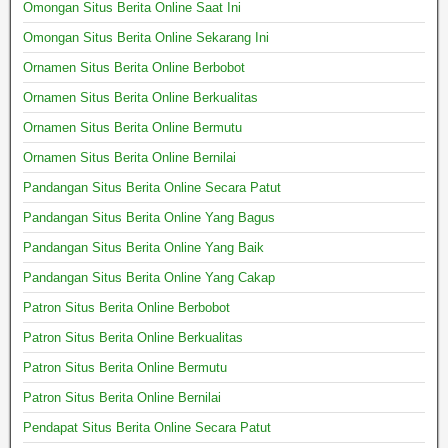
Omongan Situs Berita Online Saat Ini
Omongan Situs Berita Online Sekarang Ini
Ornamen Situs Berita Online Berbobot
Ornamen Situs Berita Online Berkualitas
Ornamen Situs Berita Online Bermutu
Ornamen Situs Berita Online Bernilai
Pandangan Situs Berita Online Secara Patut
Pandangan Situs Berita Online Yang Bagus
Pandangan Situs Berita Online Yang Baik
Pandangan Situs Berita Online Yang Cakap
Patron Situs Berita Online Berbobot
Patron Situs Berita Online Berkualitas
Patron Situs Berita Online Bermutu
Patron Situs Berita Online Bernilai
Pendapat Situs Berita Online Secara Patut