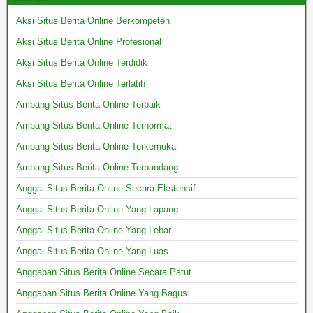
Aksi Situs Berita Online Berkompeten
Aksi Situs Berita Online Profesional
Aksi Situs Berita Online Terdidik
Aksi Situs Berita Online Terlatih
Ambang Situs Berita Online Terbaik
Ambang Situs Berita Online Terhormat
Ambang Situs Berita Online Terkemuka
Ambang Situs Berita Online Terpandang
Anggai Situs Berita Online Secara Ekstensif
Anggai Situs Berita Online Yang Lapang
Anggai Situs Berita Online Yang Lebar
Anggai Situs Berita Online Yang Luas
Anggapan Situs Berita Online Secara Patut
Anggapan Situs Berita Online Yang Bagus