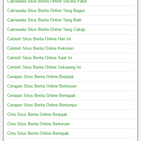
Cakrawala Situs Berita Online Secara Patut
Cakrawala Situs Berita Online Yang Bagus
Cakrawala Situs Berita Online Yang Baik
Cakrawala Situs Berita Online Yang Cakap
Celoteh Situs Berita Online Hari Ini
Celoteh Situs Berita Online Kekinian
Celoteh Situs Berita Online Saat Ini
Celoteh Situs Berita Online Sekarang Ini
Cerapan Situs Berita Online Berjejak
Cerapan Situs Berita Online Berkesan
Cerapan Situs Berita Online Bertapak
Cerapan Situs Berita Online Bertumpu
Citra Situs Berita Online Berjejak
Citra Situs Berita Online Berkesan
Citra Situs Berita Online Bertapak