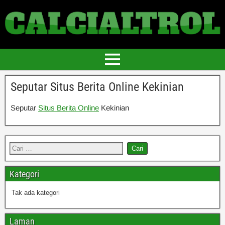
Seputar Situs Berita Online Kekinian
Seputar
Situs Berita Online
Kekinian
Kategori
Tak ada kategori
Laman