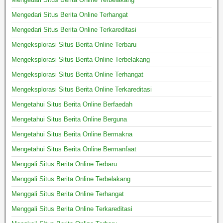
Mengedari Situs Berita Online Terhangat
Mengedari Situs Berita Online Terkareditasi
Mengeksplorasi Situs Berita Online Terbaru
Mengeksplorasi Situs Berita Online Terbelakang
Mengeksplorasi Situs Berita Online Terhangat
Mengeksplorasi Situs Berita Online Terkareditasi
Mengetahui Situs Berita Online Berfaedah
Mengetahui Situs Berita Online Berguna
Mengetahui Situs Berita Online Bermakna
Mengetahui Situs Berita Online Bermanfaat
Menggali Situs Berita Online Terbaru
Menggali Situs Berita Online Terbelakang
Menggali Situs Berita Online Terhangat
Menggali Situs Berita Online Terkareditasi