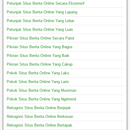
Petunjuk Situs Berita Online Secara Ekstensif
Petunjuk Situs Berita Online Yang Lapang
Petunjuk Situs Berita Online Yang Lebar
Petunjuk Situs Berita Online Yang Luas
Pikiran Situs Berita Online Secara Patut
Pikiran Situs Berita Online Yang Bagus
Pikiran Situs Berita Online Yang Baik
Pikiran Situs Berita Online Yang Cakap
Pokok Situs Berita Online Yang Laku
Pokok Situs Berita Online Yang Laris
Pokok Situs Berita Online Yang Musiman
Pokok Situs Berita Online Yang Ngetrend
Rekognisi Situs Berita Online Berjejak
Rekognisi Situs Berita Online Berkesan
Rekognisi Situs Berita Online Bertapak