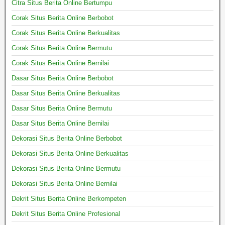
Citra Situs Berita Online Bertumpu
Corak Situs Berita Online Berbobot
Corak Situs Berita Online Berkualitas
Corak Situs Berita Online Bermutu
Corak Situs Berita Online Bernilai
Dasar Situs Berita Online Berbobot
Dasar Situs Berita Online Berkualitas
Dasar Situs Berita Online Bermutu
Dasar Situs Berita Online Bernilai
Dekorasi Situs Berita Online Berbobot
Dekorasi Situs Berita Online Berkualitas
Dekorasi Situs Berita Online Bermutu
Dekorasi Situs Berita Online Bernilai
Dekrit Situs Berita Online Berkompeten
Dekrit Situs Berita Online Profesional