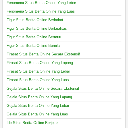
Fenomena Situs Berita Online Yang Lebar
Fenomena Situs Berita Online Yang Luas
Figur Situs Berita Online Berbobot
Figur Situs Berita Online Berkualitas
Figur Situs Berita Online Bermutu
Figur Situs Berita Online Bernilai
Firasat Situs Berita Online Secara Ekstensif
Firasat Situs Berita Online Yang Lapang
Firasat Situs Berita Online Yang Lebar
Firasat Situs Berita Online Yang Luas
Gejala Situs Berita Online Secara Ekstensif
Gejala Situs Berita Online Yang Lapang
Gejala Situs Berita Online Yang Lebar
Gejala Situs Berita Online Yang Luas
Ide Situs Berita Online Berjejak