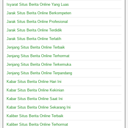
Isyarat Situs Berita Online Yang Luas
Jarak Situs Berita Online Berkompeten
Jarak Situs Berita Online Profesional
Jarak Situs Berita Online Terdidik
Jarak Situs Berita Online Terlatih
Jenjang Situs Berita Online Terbaik
Jenjang Situs Berita Online Terhormat
Jenjang Situs Berita Online Terkemuka
Jenjang Situs Berita Online Terpandang
Kabar Situs Berita Online Hari Ini
Kabar Situs Berita Online Kekinian
Kabar Situs Berita Online Saat Ini
Kabar Situs Berita Online Sekarang Ini
Kaliber Situs Berita Online Terbaik
Kaliber Situs Berita Online Terhormat