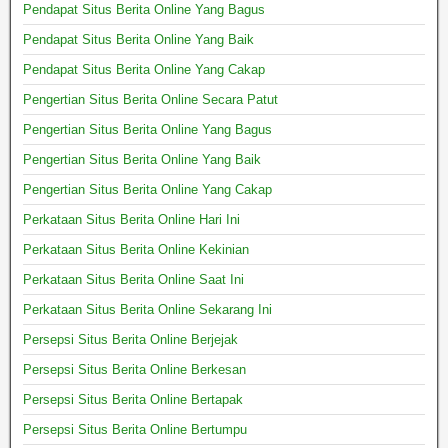
Pendapat Situs Berita Online Yang Bagus
Pendapat Situs Berita Online Yang Baik
Pendapat Situs Berita Online Yang Cakap
Pengertian Situs Berita Online Secara Patut
Pengertian Situs Berita Online Yang Bagus
Pengertian Situs Berita Online Yang Baik
Pengertian Situs Berita Online Yang Cakap
Perkataan Situs Berita Online Hari Ini
Perkataan Situs Berita Online Kekinian
Perkataan Situs Berita Online Saat Ini
Perkataan Situs Berita Online Sekarang Ini
Persepsi Situs Berita Online Berjejak
Persepsi Situs Berita Online Berkesan
Persepsi Situs Berita Online Bertapak
Persepsi Situs Berita Online Bertumpu