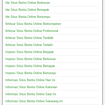
Ide Situs Berita Online Berkesan
Ide Situs Berita Online Bertapak
Ide Situs Berita Online Bertumpu
Ikhtisar Situs Berita Online Berkompeten
Ikhtisar Situs Berita Online Profesional
Ikhtisar Situs Berita Online Terdidik
Ikhtisar Situs Berita Online Terlatih
Impresi Situs Berita Online Berjejak
Impresi Situs Berita Online Berkesan
Impresi Situs Berita Online Bertapak
Impresi Situs Berita Online Bertumpu
Informasi Situs Berita Online Hari Ini
Informasi Situs Berita Online Kekinian
Informasi Situs Berita Online Saat Ini
Informasi Situs Berita Online Sekarang Ini