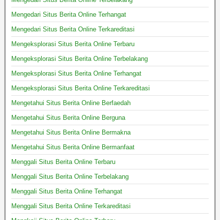
Mengedari Situs Berita Online Terhangat
Mengedari Situs Berita Online Terkareditasi
Mengeksplorasi Situs Berita Online Terbaru
Mengeksplorasi Situs Berita Online Terbelakang
Mengeksplorasi Situs Berita Online Terhangat
Mengeksplorasi Situs Berita Online Terkareditasi
Mengetahui Situs Berita Online Berfaedah
Mengetahui Situs Berita Online Berguna
Mengetahui Situs Berita Online Bermakna
Mengetahui Situs Berita Online Bermanfaat
Menggali Situs Berita Online Terbaru
Menggali Situs Berita Online Terbelakang
Menggali Situs Berita Online Terhangat
Menggali Situs Berita Online Terkareditasi