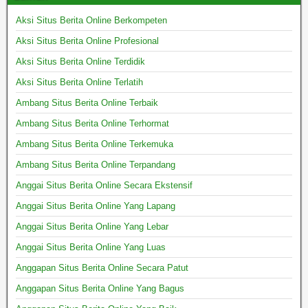
Aksi Situs Berita Online Berkompeten
Aksi Situs Berita Online Profesional
Aksi Situs Berita Online Terdidik
Aksi Situs Berita Online Terlatih
Ambang Situs Berita Online Terbaik
Ambang Situs Berita Online Terhormat
Ambang Situs Berita Online Terkemuka
Ambang Situs Berita Online Terpandang
Anggai Situs Berita Online Secara Ekstensif
Anggai Situs Berita Online Yang Lapang
Anggai Situs Berita Online Yang Lebar
Anggai Situs Berita Online Yang Luas
Anggapan Situs Berita Online Secara Patut
Anggapan Situs Berita Online Yang Bagus