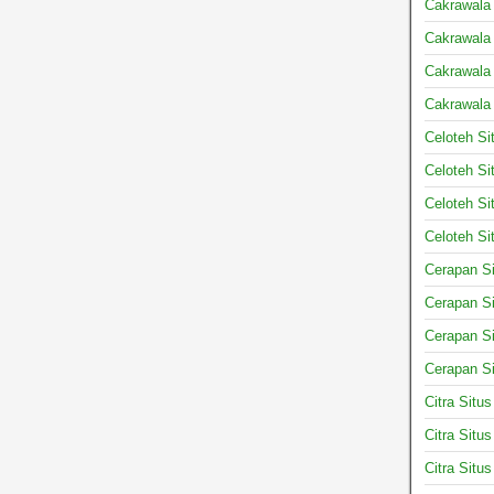
Cakrawala 
Cakrawala 
Cakrawala 
Cakrawala 
Celoteh Sit
Celoteh Si
Celoteh Sit
Celoteh Si
Cerapan Si
Cerapan Si
Cerapan Si
Cerapan Si
Citra Situs
Citra Situ
Citra Situs