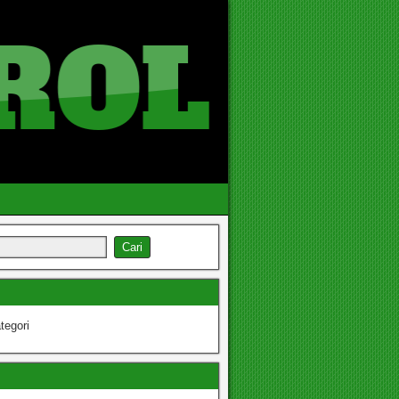
tegori