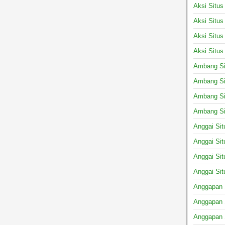
Aksi Situs
Aksi Situs
Aksi Situs 
Aksi Situs 
Ambang Sit
Ambang Sit
Ambang Si
Ambang Sit
Anggai Sit
Anggai Sit
Anggai Sit
Anggai Sit
Anggapan S
Anggapan S
Anggapan S