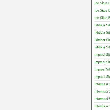
Ide Situs 
Ide Situs 
Ide Situs 
Ikhtisar S
Ikhtisar Si
Ikhtisar Si
Ikhtisar Si
Impresi Sit
Impresi Si
Impresi Si
Impresi Si
Informasi S
Informasi 
Informasi S
Informasi 