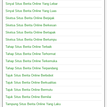
Sinyal Situs Berita Online Yang Lebar
Sinyal Situs Berita Online Yang Luas
Sketsa Situs Berita Online Berjejak
Sketsa Situs Berita Online Berkesan
Sketsa Situs Berita Online Bertapak
Sketsa Situs Berita Online Bertumpu
Tahap Situs Berita Online Terbaik
Tahap Situs Berita Online Terhormat
Tahap Situs Berita Online Terkemuka
Tahap Situs Berita Online Terpandang
Tajuk Situs Berita Online Berbobot
Tajuk Situs Berita Online Berkualitas
Tajuk Situs Berita Online Bermutu
Tajuk Situs Berita Online Bernilai
Tampung Situs Berita Online Yang Laku