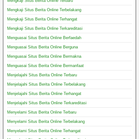
Mengkaji Situs Berita Online Terbaru
Mengkaji Situs Berita Online Terbelakang
Mengkaji Situs Berita Online Terhangat
Mengkaji Situs Berita Online Terkareditasi
Menguasai Situs Berita Online Berfaedah
Menguasai Situs Berita Online Berguna
Menguasai Situs Berita Online Bermakna
Menguasai Situs Berita Online Bermanfaat
Menjelajahi Situs Berita Online Terbaru
Menjelajahi Situs Berita Online Terbelakang
Menjelajahi Situs Berita Online Terhangat
Menjelajahi Situs Berita Online Terkareditasi
Menyelami Situs Berita Online Terbaru
Menyelami Situs Berita Online Terbelakang
Menyelami Situs Berita Online Terhangat