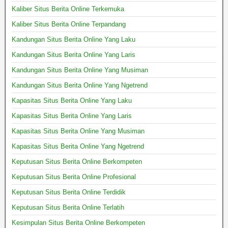
Kaliber Situs Berita Online Terkemuka
Kaliber Situs Berita Online Terpandang
Kandungan Situs Berita Online Yang Laku
Kandungan Situs Berita Online Yang Laris
Kandungan Situs Berita Online Yang Musiman
Kandungan Situs Berita Online Yang Ngetrend
Kapasitas Situs Berita Online Yang Laku
Kapasitas Situs Berita Online Yang Laris
Kapasitas Situs Berita Online Yang Musiman
Kapasitas Situs Berita Online Yang Ngetrend
Keputusan Situs Berita Online Berkompeten
Keputusan Situs Berita Online Profesional
Keputusan Situs Berita Online Terdidik
Keputusan Situs Berita Online Terlatih
Kesimpulan Situs Berita Online Berkompeten