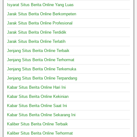
Isyarat Situs Berita Online Yang Luas
Jarak Situs Berita Online Berkompeten
Jarak Situs Berita Online Profesional
Jarak Situs Berita Online Terdidik
Jarak Situs Berita Online Terlatih
Jenjang Situs Berita Online Terbaik
Jenjang Situs Berita Online Terhormat
Jenjang Situs Berita Online Terkemuka
Jenjang Situs Berita Online Terpandang
Kabar Situs Berita Online Hari Ini
Kabar Situs Berita Online Kekinian
Kabar Situs Berita Online Saat Ini
Kabar Situs Berita Online Sekarang Ini
Kaliber Situs Berita Online Terbaik
Kaliber Situs Berita Online Terhormat