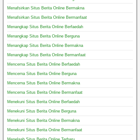
Menafsirkan Situs Berita Online Bermakna
Menafsirkan Situs Berita Online Bermanfaat
Menangkap Situs Berita Online Berfaedah
Menangkap Situs Berita Online Berguna
Menangkap Situs Berita Online Bermakna
Menangkap Situs Berita Online Bermanfaat
Mencerna Situs Berita Online Berfaedah
Mencerna Situs Berita Online Berguna
Mencerna Situs Berita Online Bermakna
Mencerna Situs Berita Online Bermanfaat
Menekuni Situs Berita Online Berfaedah
Menekuni Situs Berita Online Berguna
Menekuni Situs Berita Online Bermakna
Menekuni Situs Berita Online Bermanfaat
Menelaah Situs Berita Online Terbaru