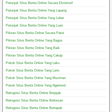
Petunjuk Situs Berita Online Secara Ekstensif
Petunjuk Situs Berita Online Yang Lapang
Petunjuk Situs Berita Online Yang Lebar
Petunjuk Situs Berita Online Yang Luas
Pikiran Situs Berita Online Secara Patut
Pikiran Situs Berita Online Yang Bagus
Pikiran Situs Berita Online Yang Baik
Pikiran Situs Berita Online Yang Cakap
Pokok Situs Berita Online Yang Laku
Pokok Situs Berita Online Yang Laris
Pokok Situs Berita Online Yang Musiman
Pokok Situs Berita Online Yang Ngetrend
Rekognisi Situs Berita Online Berjejak
Rekognisi Situs Berita Online Berkesan
Rekognisi Situs Berita Online Bertapak