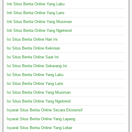
Inti Situs Berita Online Yang Laku
Inti Situs Berita Online Yang Laris
Inti Situs Berita Online Yang Musiman
Inti Situs Berita Online Yang Ngetrend
Isi Situs Berita Online Hari Ini
Isi Situs Berita Online Kekinian
Isi Situs Berita Online Saat Ini
Isi Situs Berita Online Sekarang Ini
Isi Situs Berita Online Yang Laku
Isi Situs Berita Online Yang Laris
Isi Situs Berita Online Yang Musiman
Isi Situs Berita Online Yang Ngetrend
Isyarat Situs Berita Online Secara Ekstensif
Isyarat Situs Berita Online Yang Lapang
Isyarat Situs Berita Online Yang Lebar