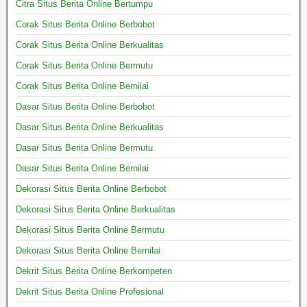
Citra Situs Berita Online Bertumpu
Corak Situs Berita Online Berbobot
Corak Situs Berita Online Berkualitas
Corak Situs Berita Online Bermutu
Corak Situs Berita Online Bernilai
Dasar Situs Berita Online Berbobot
Dasar Situs Berita Online Berkualitas
Dasar Situs Berita Online Bermutu
Dasar Situs Berita Online Bernilai
Dekorasi Situs Berita Online Berbobot
Dekorasi Situs Berita Online Berkualitas
Dekorasi Situs Berita Online Bermutu
Dekorasi Situs Berita Online Bernilai
Dekrit Situs Berita Online Berkompeten
Dekrit Situs Berita Online Profesional