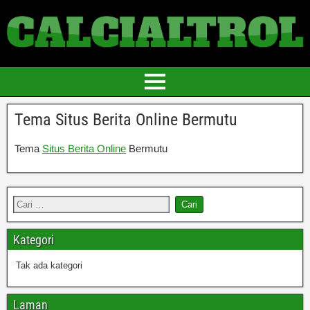
Tema Situs Berita Online Bermutu
Tema
Situs Berita Online
Bermutu
Kategori
Tak ada kategori
Laman