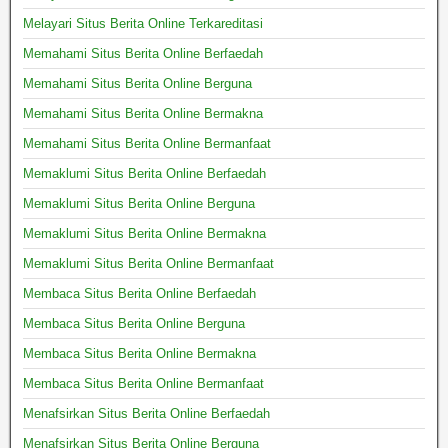
Melayari Situs Berita Online Terkareditasi
Memahami Situs Berita Online Berfaedah
Memahami Situs Berita Online Berguna
Memahami Situs Berita Online Bermakna
Memahami Situs Berita Online Bermanfaat
Memaklumi Situs Berita Online Berfaedah
Memaklumi Situs Berita Online Berguna
Memaklumi Situs Berita Online Bermakna
Memaklumi Situs Berita Online Bermanfaat
Membaca Situs Berita Online Berfaedah
Membaca Situs Berita Online Berguna
Membaca Situs Berita Online Bermakna
Membaca Situs Berita Online Bermanfaat
Menafsirkan Situs Berita Online Berfaedah
Menafsirkan Situs Berita Online Berguna