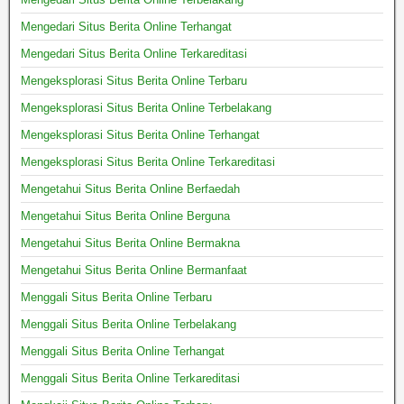
Mengedari Situs Berita Online Terhangat
Mengedari Situs Berita Online Terkareditasi
Mengeksplorasi Situs Berita Online Terbaru
Mengeksplorasi Situs Berita Online Terbelakang
Mengeksplorasi Situs Berita Online Terhangat
Mengeksplorasi Situs Berita Online Terkareditasi
Mengetahui Situs Berita Online Berfaedah
Mengetahui Situs Berita Online Berguna
Mengetahui Situs Berita Online Bermakna
Mengetahui Situs Berita Online Bermanfaat
Menggali Situs Berita Online Terbaru
Menggali Situs Berita Online Terbelakang
Menggali Situs Berita Online Terhangat
Menggali Situs Berita Online Terkareditasi