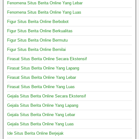
Fenomena Situs Berita Online Yang Lebar
Fenomena Situs Berita Online Yang Luas
Figur Situs Berita Online Berbobot
Figur Situs Berita Online Berkualitas
Figur Situs Berita Online Bermutu
Figur Situs Berita Online Bernilai
Firasat Situs Berita Online Secara Ekstensif
Firasat Situs Berita Online Yang Lapang
Firasat Situs Berita Online Yang Lebar
Firasat Situs Berita Online Yang Luas
Gejala Situs Berita Online Secara Ekstensif
Gejala Situs Berita Online Yang Lapang
Gejala Situs Berita Online Yang Lebar
Gejala Situs Berita Online Yang Luas
Ide Situs Berita Online Berjejak