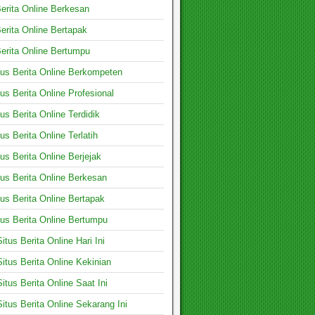
Berita Online Berkesan
Berita Online Bertapak
Berita Online Bertumpu
itus Berita Online Berkompeten
tus Berita Online Profesional
tus Berita Online Terdidik
tus Berita Online Terlatih
us Berita Online Berjejak
tus Berita Online Berkesan
tus Berita Online Bertapak
tus Berita Online Bertumpu
itus Berita Online Hari Ini
Situs Berita Online Kekinian
itus Berita Online Saat Ini
Situs Berita Online Sekarang Ini