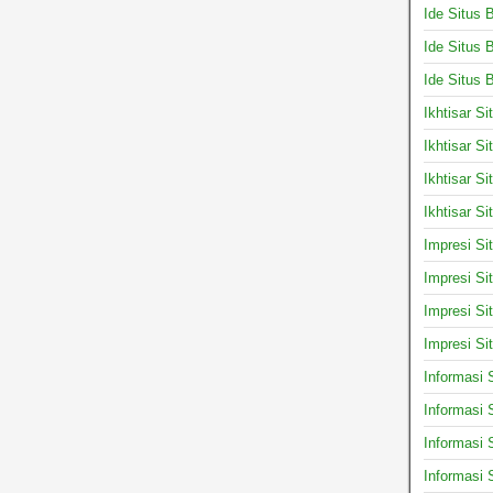
Ide Situs 
Ide Situs 
Ide Situs 
Ikhtisar S
Ikhtisar Si
Ikhtisar Si
Ikhtisar Si
Impresi Sit
Impresi Si
Impresi Si
Impresi Si
Informasi S
Informasi 
Informasi S
Informasi 