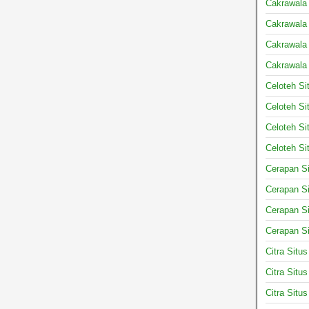
Cakrawala 
Cakrawala 
Cakrawala 
Cakrawala 
Celoteh Sit
Celoteh Si
Celoteh Sit
Celoteh Si
Cerapan Si
Cerapan Si
Cerapan Si
Cerapan Si
Citra Situs
Citra Situ
Citra Situs