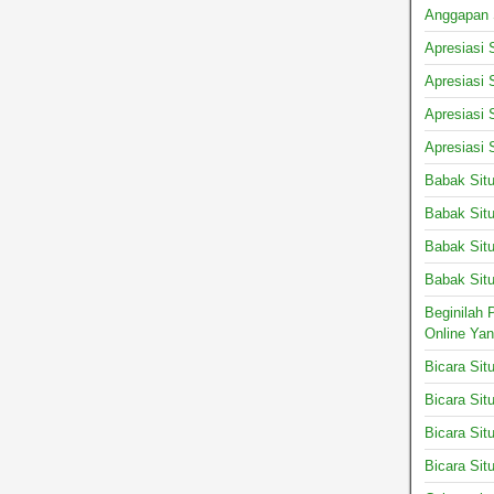
Anggapan S
Apresiasi S
Apresiasi 
Apresiasi 
Apresiasi 
Babak Situ
Babak Situ
Babak Situ
Babak Situ
Beginilah 
Online Yan
Bicara Situ
Bicara Sit
Bicara Situ
Bicara Sit