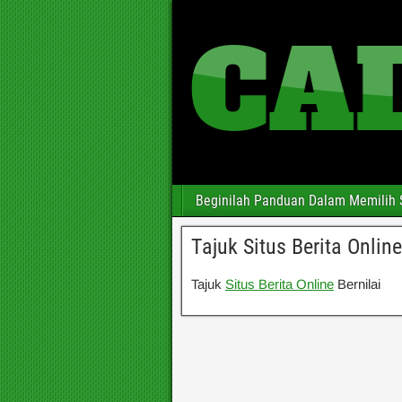
Beginilah Panduan Dalam Memilih S
Tajuk Situs Berita Online
Tajuk
Situs Berita Online
Bernilai