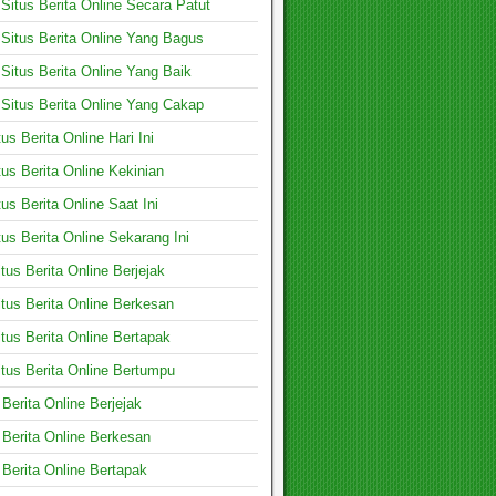
Situs Berita Online Secara Patut
Situs Berita Online Yang Bagus
Situs Berita Online Yang Baik
Situs Berita Online Yang Cakap
us Berita Online Hari Ini
tus Berita Online Kekinian
us Berita Online Saat Ini
tus Berita Online Sekarang Ini
tus Berita Online Berjejak
tus Berita Online Berkesan
tus Berita Online Bertapak
tus Berita Online Bertumpu
 Berita Online Berjejak
s Berita Online Berkesan
 Berita Online Bertapak