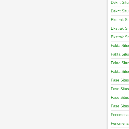
Dekrit Situ
Dekrit Situ
Ekstrak Si
Ekstrak Si
Ekstrak Si
Fakta Situ
Fakta Situ
Fakta Situ
Fakta Situ
Fase Situs
Fase Situs
Fase Situs
Fase Situs
Fenomena S
Fenomena S