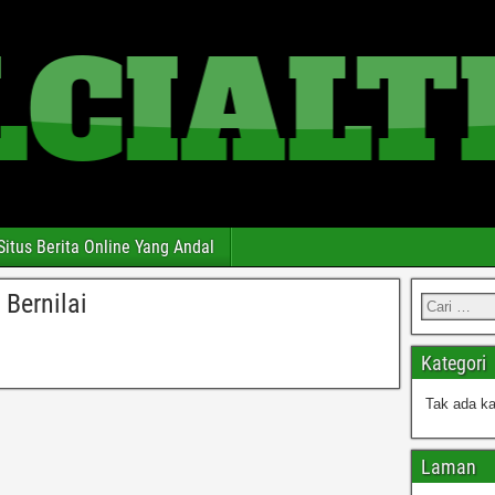
itus Berita Online Yang Andal
 Bernilai
Kategori
Tak ada ka
Laman