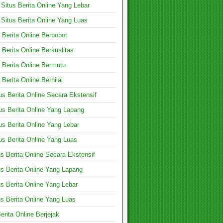
itus Berita Online Yang Lebar
itus Berita Online Yang Luas
s Berita Online Berbobot
 Berita Online Berkualitas
s Berita Online Bermutu
 Berita Online Bernilai
tus Berita Online Secara Ekstensif
tus Berita Online Yang Lapang
tus Berita Online Yang Lebar
tus Berita Online Yang Luas
us Berita Online Secara Ekstensif
us Berita Online Yang Lapang
us Berita Online Yang Lebar
us Berita Online Yang Luas
erita Online Berjejak