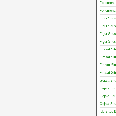
Fenomena S
Fenomena S
Figur Situ
Figur Situs
Figur Situ
Figur Situs
Firasat Si
Firasat Si
Firasat Si
Firasat Si
Gejala Sit
Gejala Sit
Gejala Sit
Gejala Sit
Ide Situs B