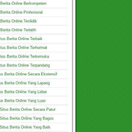
 Berita Online Berkompeten
 Berita Online Profesional
Berita Online Terdidik
Berita Online Terlatih
us Berita Online Terbaik
us Berita Online Terhormat
tus Berita Online Terkemuka
us Berita Online Terpandang
us Berita Online Secara Ekstensif
us Berita Online Yang Lapang
us Berita Online Yang Lebar
us Berita Online Yang Luas
itus Berita Online Secara Patut
itus Berita Online Yang Bagus
itus Berita Online Yang Baik