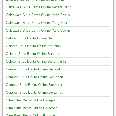
Cakrawala Situs Berita Online Secara Patut
Cakrawala Situs Berita Online Yang Bagus
Cakrawala Situs Berita Online Yang Baik
Cakrawala Situs Berita Online Yang Cakap
Celoteh Situs Berita Online Hari Ini
Celoteh Situs Berita Online Kekinian
Celoteh Situs Berita Online Saat Ini
Celoteh Situs Berita Online Sekarang Ini
Cerapan Situs Berita Online Berjejak
Cerapan Situs Berita Online Berkesan
Cerapan Situs Berita Online Bertapak
Cerapan Situs Berita Online Bertumpu
Citra Situs Berita Online Berjejak
Citra Situs Berita Online Berkesan
Citra Situs Berita Online Bertapak