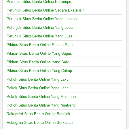
Persepsi Situs Berita Online Bertumpu
Petunjuk Situs Berita Online Secara Ekstensif
Petunjuk Situs Berita Online Yang Lapang
Petunjuk Situs Berita Online Yang Lebar
Petunjuk Situs Berita Online Yang Luas
Pikiran Situs Berita Online Secara Patut
Pikiran Situs Berita Online Yang Bagus
Pikiran Situs Berita Online Yang Baik
Pikiran Situs Berita Online Yang Cakap
Pokok Situs Berita Online Yang Laku
Pokok Situs Berita Online Yang Laris
Pokok Situs Berita Online Yang Musiman
Pokok Situs Berita Online Yang Ngetrend
Rekognisi Situs Berita Online Berjejak
Rekognisi Situs Berita Online Berkesan