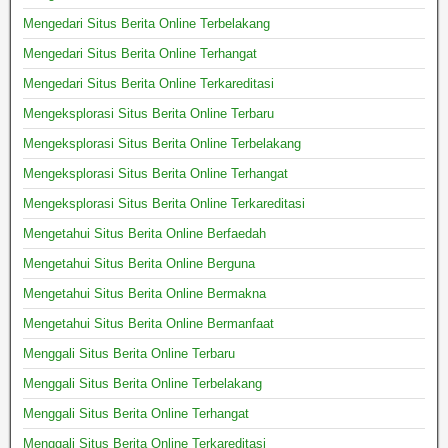
Mengedari Situs Berita Online Terbelakang
Mengedari Situs Berita Online Terhangat
Mengedari Situs Berita Online Terkareditasi
Mengeksplorasi Situs Berita Online Terbaru
Mengeksplorasi Situs Berita Online Terbelakang
Mengeksplorasi Situs Berita Online Terhangat
Mengeksplorasi Situs Berita Online Terkareditasi
Mengetahui Situs Berita Online Berfaedah
Mengetahui Situs Berita Online Berguna
Mengetahui Situs Berita Online Bermakna
Mengetahui Situs Berita Online Bermanfaat
Menggali Situs Berita Online Terbaru
Menggali Situs Berita Online Terbelakang
Menggali Situs Berita Online Terhangat
Menggali Situs Berita Online Terkareditasi