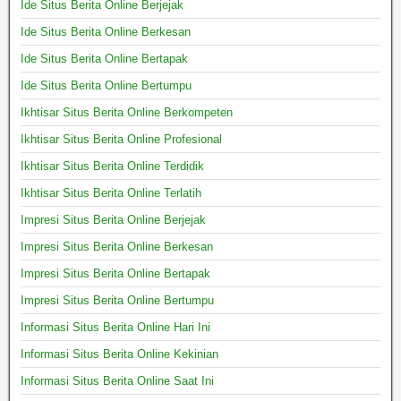
Ide Situs Berita Online Berjejak
Ide Situs Berita Online Berkesan
Ide Situs Berita Online Bertapak
Ide Situs Berita Online Bertumpu
Ikhtisar Situs Berita Online Berkompeten
Ikhtisar Situs Berita Online Profesional
Ikhtisar Situs Berita Online Terdidik
Ikhtisar Situs Berita Online Terlatih
Impresi Situs Berita Online Berjejak
Impresi Situs Berita Online Berkesan
Impresi Situs Berita Online Bertapak
Impresi Situs Berita Online Bertumpu
Informasi Situs Berita Online Hari Ini
Informasi Situs Berita Online Kekinian
Informasi Situs Berita Online Saat Ini