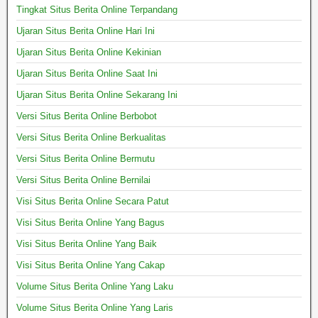
Tingkat Situs Berita Online Terpandang
Ujaran Situs Berita Online Hari Ini
Ujaran Situs Berita Online Kekinian
Ujaran Situs Berita Online Saat Ini
Ujaran Situs Berita Online Sekarang Ini
Versi Situs Berita Online Berbobot
Versi Situs Berita Online Berkualitas
Versi Situs Berita Online Bermutu
Versi Situs Berita Online Bernilai
Visi Situs Berita Online Secara Patut
Visi Situs Berita Online Yang Bagus
Visi Situs Berita Online Yang Baik
Visi Situs Berita Online Yang Cakap
Volume Situs Berita Online Yang Laku
Volume Situs Berita Online Yang Laris