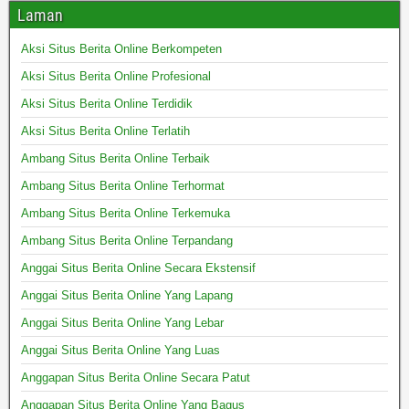
Laman
Aksi Situs Berita Online Berkompeten
Aksi Situs Berita Online Profesional
Aksi Situs Berita Online Terdidik
Aksi Situs Berita Online Terlatih
Ambang Situs Berita Online Terbaik
Ambang Situs Berita Online Terhormat
Ambang Situs Berita Online Terkemuka
Ambang Situs Berita Online Terpandang
Anggai Situs Berita Online Secara Ekstensif
Anggai Situs Berita Online Yang Lapang
Anggai Situs Berita Online Yang Lebar
Anggai Situs Berita Online Yang Luas
Anggapan Situs Berita Online Secara Patut
Anggapan Situs Berita Online Yang Bagus