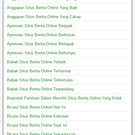
Anggapan Situs Berita Online Yang Baik
Anggapan Situs Berita Online Yang Cakap
Apresiasi Situs Berita Online Berjejak
Apresiasi Situs Berita Online Berkesan
Apresiasi Situs Berita Online Bertapak
Apresiasi Situs Berita Online Bertumpu
Babak Situs Berita Online Terbaik
Babak Situs Berita Online Terhormat
Babak Situs Berita Online Terkemuka
Babak Situs Berita Online Terpandang
Beginilah Panduan Dalam Memilih Situs Berita Online Yang Andal
Bicara Situs Berita Online Hari Ini
Bicara Situs Berita Online Kekinian
Bicara Situs Berita Online Saat Ini
Bicara Situs Berita Online Sekarang Ini