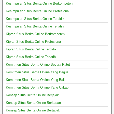
Kesimpulan Situs Berita Online Berkompeten
Kesimpulan Situs Berita Online Profesional
Kesimpulan Situs Berita Online Terdidik
Kesimpulan Situs Berita Online Terlatih
Kiprah Situs Berita Online Berkompeten
Kiprah Situs Berita Online Profesional
Kiprah Situs Berita Online Terdidik
Kiprah Situs Berita Online Terlatih
Komitmen Situs Berita Online Secara Patut
Komitmen Situs Berita Online Yang Bagus
Komitmen Situs Berita Online Yang Baik
Komitmen Situs Berita Online Yang Cakap
Konsep Situs Berita Online Berjejak
Konsep Situs Berita Online Berkesan
Konsep Situs Berita Online Bertapak