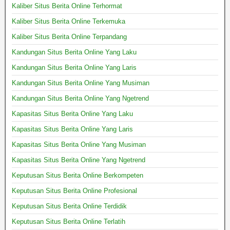
Kaliber Situs Berita Online Terhormat
Kaliber Situs Berita Online Terkemuka
Kaliber Situs Berita Online Terpandang
Kandungan Situs Berita Online Yang Laku
Kandungan Situs Berita Online Yang Laris
Kandungan Situs Berita Online Yang Musiman
Kandungan Situs Berita Online Yang Ngetrend
Kapasitas Situs Berita Online Yang Laku
Kapasitas Situs Berita Online Yang Laris
Kapasitas Situs Berita Online Yang Musiman
Kapasitas Situs Berita Online Yang Ngetrend
Keputusan Situs Berita Online Berkompeten
Keputusan Situs Berita Online Profesional
Keputusan Situs Berita Online Terdidik
Keputusan Situs Berita Online Terlatih