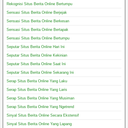
Rekognisi Situs Berita Online Bertumpu
Sensasi Situs Berita Online Berjejak
Sensasi Situs Berita Online Berkesan
Sensasi Situs Berita Online Bertapak
Sensasi Situs Berita Online Bertumpu
Seputar Situs Berita Online Hari Ini
Seputar Situs Berita Online Kekinian
Seputar Situs Berita Online Saat Ini
Seputar Situs Berita Online Sekarang Ini
Serap Situs Berita Online Yang Laku
Serap Situs Berita Online Yang Laris
Serap Situs Berita Online Yang Musiman
Serap Situs Berita Online Yang Ngetrend
Sinyal Situs Berita Online Secara Ekstensif
Sinyal Situs Berita Online Yang Lapang