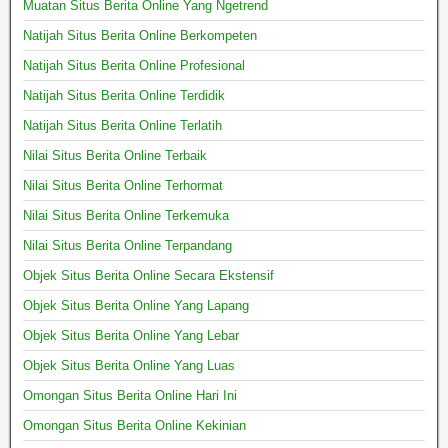
Muatan Situs Berita Online Yang Ngetrend
Natijah Situs Berita Online Berkompeten
Natijah Situs Berita Online Profesional
Natijah Situs Berita Online Terdidik
Natijah Situs Berita Online Terlatih
Nilai Situs Berita Online Terbaik
Nilai Situs Berita Online Terhormat
Nilai Situs Berita Online Terkemuka
Nilai Situs Berita Online Terpandang
Objek Situs Berita Online Secara Ekstensif
Objek Situs Berita Online Yang Lapang
Objek Situs Berita Online Yang Lebar
Objek Situs Berita Online Yang Luas
Omongan Situs Berita Online Hari Ini
Omongan Situs Berita Online Kekinian