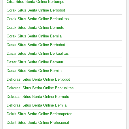
Citra Situs Berita Online Bertumpu
Corak Situs Berita Online Berbobot
Corak Situs Berita Online Berkualitas
Corak Situs Berita Online Bermutu
Corak Situs Berita Online Bernilai
Dasar Situs Berita Online Berbobot
Dasar Situs Berita Online Berkualitas
Dasar Situs Berita Online Bermutu
Dasar Situs Berita Online Bernilai
Dekorasi Situs Berita Online Berbobot
Dekorasi Situs Berita Online Berkualitas
Dekorasi Situs Berita Online Bermutu
Dekorasi Situs Berita Online Bernilai
Dekrit Situs Berita Online Berkompeten
Dekrit Situs Berita Online Profesional