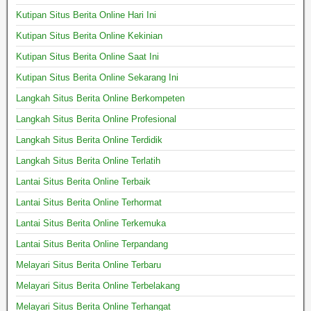
Kutipan Situs Berita Online Hari Ini
Kutipan Situs Berita Online Kekinian
Kutipan Situs Berita Online Saat Ini
Kutipan Situs Berita Online Sekarang Ini
Langkah Situs Berita Online Berkompeten
Langkah Situs Berita Online Profesional
Langkah Situs Berita Online Terdidik
Langkah Situs Berita Online Terlatih
Lantai Situs Berita Online Terbaik
Lantai Situs Berita Online Terhormat
Lantai Situs Berita Online Terkemuka
Lantai Situs Berita Online Terpandang
Melayari Situs Berita Online Terbaru
Melayari Situs Berita Online Terbelakang
Melayari Situs Berita Online Terhangat