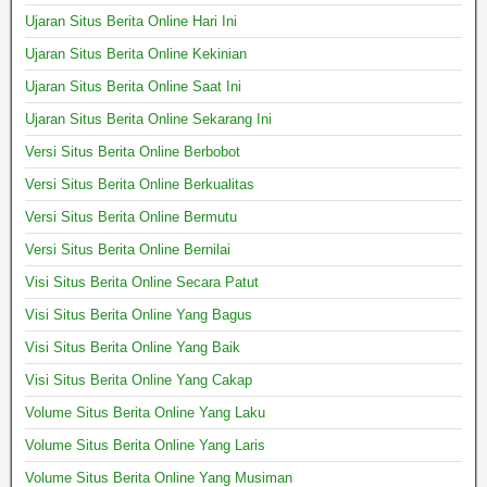
Ujaran Situs Berita Online Hari Ini
Ujaran Situs Berita Online Kekinian
Ujaran Situs Berita Online Saat Ini
Ujaran Situs Berita Online Sekarang Ini
Versi Situs Berita Online Berbobot
Versi Situs Berita Online Berkualitas
Versi Situs Berita Online Bermutu
Versi Situs Berita Online Bernilai
Visi Situs Berita Online Secara Patut
Visi Situs Berita Online Yang Bagus
Visi Situs Berita Online Yang Baik
Visi Situs Berita Online Yang Cakap
Volume Situs Berita Online Yang Laku
Volume Situs Berita Online Yang Laris
Volume Situs Berita Online Yang Musiman