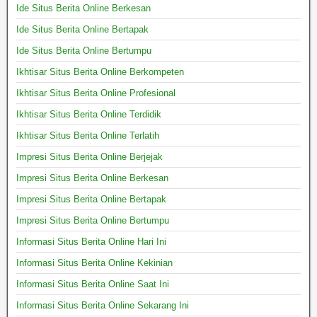
Ide Situs Berita Online Berkesan
Ide Situs Berita Online Bertapak
Ide Situs Berita Online Bertumpu
Ikhtisar Situs Berita Online Berkompeten
Ikhtisar Situs Berita Online Profesional
Ikhtisar Situs Berita Online Terdidik
Ikhtisar Situs Berita Online Terlatih
Impresi Situs Berita Online Berjejak
Impresi Situs Berita Online Berkesan
Impresi Situs Berita Online Bertapak
Impresi Situs Berita Online Bertumpu
Informasi Situs Berita Online Hari Ini
Informasi Situs Berita Online Kekinian
Informasi Situs Berita Online Saat Ini
Informasi Situs Berita Online Sekarang Ini