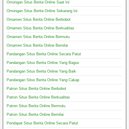
Omongan Situs Berita Online Saat Ini
Omongan Situs Berita Online Sekarang Ini
Ornamen Situs Berita Online Berbobot
Ornamen Situs Berita Online Berkualitas
Ornamen Situs Berita Online Bermutu
Ornamen Situs Berita Online Bernilai
Pandangan Situs Berita Online Secara Patut
Pandangan Situs Berita Online Yang Bagus
Pandangan Situs Berita Online Yang Baik
Pandangan Situs Berita Online Yang Cakap
Patron Situs Berita Online Berbobot
Patron Situs Berita Online Berkualitas
Patron Situs Berita Online Bermutu
Patron Situs Berita Online Bernilai
Pendapat Situs Berita Online Secara Patut