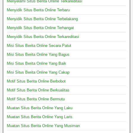
Menyelami Situs Berita Online Terkareditasi
Menyidik Situs Berita Online Terbaru
Menyidik Situs Berita Online Terbelakang
Menyidik Situs Berita Online Terhangat
Menyidik Situs Berita Online Terkareditasi
Misi Situs Berita Online Secara Patut
Misi Situs Berita Online Yang Bagus
Misi Situs Berita Online Yang Baik
Misi Situs Berita Online Yang Cakap
Motif Situs Berita Online Berbobot
Motif Situs Berita Online Berkualitas
Motif Situs Berita Online Bermutu
Muatan Situs Berita Online Yang Laku
Muatan Situs Berita Online Yang Laris
Muatan Situs Berita Online Yang Musiman