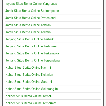
Isyarat Situs Berita Online Yang Luas
Jarak Situs Berita Online Berkompeten
Jarak Situs Berita Online Profesional
Jarak Situs Berita Online Terdidik
Jarak Situs Berita Online Terlatih
Jenjang Situs Berita Online Terbaik
Jenjang Situs Berita Online Terhormat
Jenjang Situs Berita Online Terkemuka
Jenjang Situs Berita Online Terpandang
Kabar Situs Berita Online Hari Ini
Kabar Situs Berita Online Kekinian
Kabar Situs Berita Online Saat Ini
Kabar Situs Berita Online Sekarang Ini
Kaliber Situs Berita Online Terbaik
Kaliber Situs Berita Online Terhormat