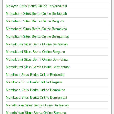
Melayari Situs Berita Online Terkareditasi
Memahami Situs Berita Online Berfaedah
Memahami Situs Berita Online Berguna
Memahami Situs Berita Online Bermakna
Memahami Situs Berita Online Bermanfaat
Memaklumi Situs Berita Online Berfaedah
Memaklumi Situs Berita Online Berguna
Memaklumi Situs Berita Online Bermakna
Memaklumi Situs Berita Online Bermanfaat
Membaca Situs Berita Online Berfaedah
Membaca Situs Berita Online Berguna
Membaca Situs Berita Online Bermakna
Membaca Situs Berita Online Bermanfaat
Menafsirkan Situs Berita Online Berfaedah
Menafsirkan Situs Berita Online Berguna