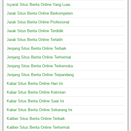
Isyarat Situs Berita Online Yang Luas
Jarak Situs Berita Online Berkompeten
Jarak Situs Berita Online Profesional
Jarak Situs Berita Online Terdidik
Jarak Situs Berita Online Terlatih
Jenjang Situs Berita Online Terbaik
Jenjang Situs Berita Online Terhormat
Jenjang Situs Berita Online Terkemuka
Jenjang Situs Berita Online Terpandang
Kabar Situs Berita Online Hari Ini
Kabar Situs Berita Online Kekinian
Kabar Situs Berita Online Saat Ini
Kabar Situs Berita Online Sekarang Ini
Kaliber Situs Berita Online Terbaik
Kaliber Situs Berita Online Terhormat