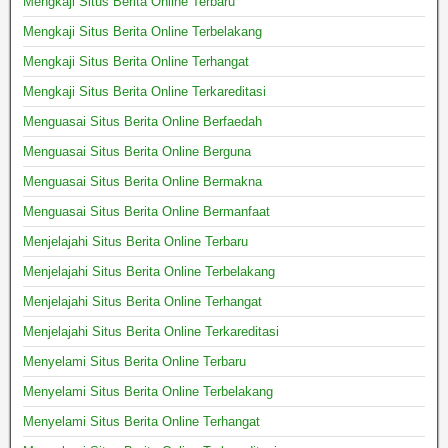
Mengkaji Situs Berita Online Terbaru
Mengkaji Situs Berita Online Terbelakang
Mengkaji Situs Berita Online Terhangat
Mengkaji Situs Berita Online Terkareditasi
Menguasai Situs Berita Online Berfaedah
Menguasai Situs Berita Online Berguna
Menguasai Situs Berita Online Bermakna
Menguasai Situs Berita Online Bermanfaat
Menjelajahi Situs Berita Online Terbaru
Menjelajahi Situs Berita Online Terbelakang
Menjelajahi Situs Berita Online Terhangat
Menjelajahi Situs Berita Online Terkareditasi
Menyelami Situs Berita Online Terbaru
Menyelami Situs Berita Online Terbelakang
Menyelami Situs Berita Online Terhangat