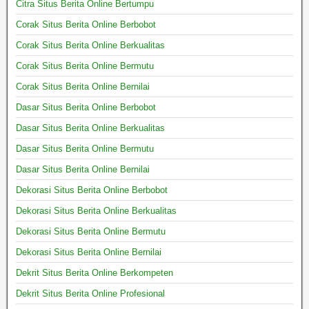
Citra Situs Berita Online Bertumpu
Corak Situs Berita Online Berbobot
Corak Situs Berita Online Berkualitas
Corak Situs Berita Online Bermutu
Corak Situs Berita Online Bernilai
Dasar Situs Berita Online Berbobot
Dasar Situs Berita Online Berkualitas
Dasar Situs Berita Online Bermutu
Dasar Situs Berita Online Bernilai
Dekorasi Situs Berita Online Berbobot
Dekorasi Situs Berita Online Berkualitas
Dekorasi Situs Berita Online Bermutu
Dekorasi Situs Berita Online Bernilai
Dekrit Situs Berita Online Berkompeten
Dekrit Situs Berita Online Profesional