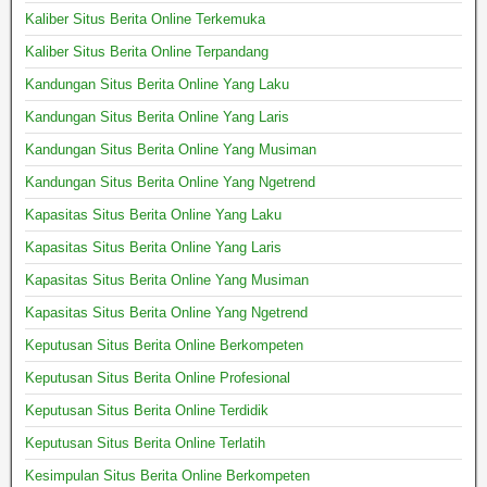
Kaliber Situs Berita Online Terkemuka
Kaliber Situs Berita Online Terpandang
Kandungan Situs Berita Online Yang Laku
Kandungan Situs Berita Online Yang Laris
Kandungan Situs Berita Online Yang Musiman
Kandungan Situs Berita Online Yang Ngetrend
Kapasitas Situs Berita Online Yang Laku
Kapasitas Situs Berita Online Yang Laris
Kapasitas Situs Berita Online Yang Musiman
Kapasitas Situs Berita Online Yang Ngetrend
Keputusan Situs Berita Online Berkompeten
Keputusan Situs Berita Online Profesional
Keputusan Situs Berita Online Terdidik
Keputusan Situs Berita Online Terlatih
Kesimpulan Situs Berita Online Berkompeten