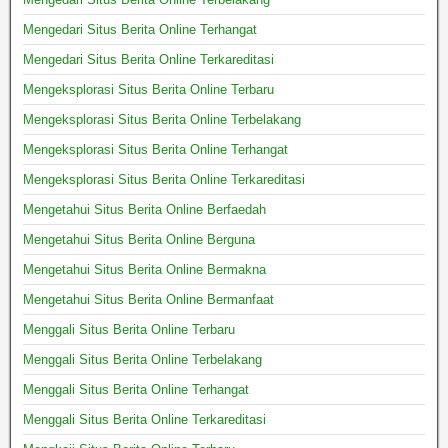
Mengedari Situs Berita Online Terhangat
Mengedari Situs Berita Online Terkareditasi
Mengeksplorasi Situs Berita Online Terbaru
Mengeksplorasi Situs Berita Online Terbelakang
Mengeksplorasi Situs Berita Online Terhangat
Mengeksplorasi Situs Berita Online Terkareditasi
Mengetahui Situs Berita Online Berfaedah
Mengetahui Situs Berita Online Berguna
Mengetahui Situs Berita Online Bermakna
Mengetahui Situs Berita Online Bermanfaat
Menggali Situs Berita Online Terbaru
Menggali Situs Berita Online Terbelakang
Menggali Situs Berita Online Terhangat
Menggali Situs Berita Online Terkareditasi