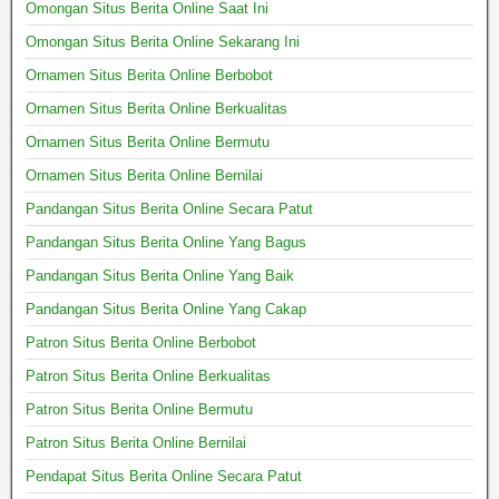
Omongan Situs Berita Online Saat Ini
Omongan Situs Berita Online Sekarang Ini
Ornamen Situs Berita Online Berbobot
Ornamen Situs Berita Online Berkualitas
Ornamen Situs Berita Online Bermutu
Ornamen Situs Berita Online Bernilai
Pandangan Situs Berita Online Secara Patut
Pandangan Situs Berita Online Yang Bagus
Pandangan Situs Berita Online Yang Baik
Pandangan Situs Berita Online Yang Cakap
Patron Situs Berita Online Berbobot
Patron Situs Berita Online Berkualitas
Patron Situs Berita Online Bermutu
Patron Situs Berita Online Bernilai
Pendapat Situs Berita Online Secara Patut