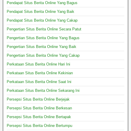
Pendapat Situs Berita Online Yang Bagus
Pendapat Situs Berita Online Yang Baik
Pendapat Situs Berita Online Yang Cakap
Pengertian Situs Berita Online Secara Patut
Pengertian Situs Berita Online Yang Bagus
Pengertian Situs Berita Online Yang Baik
Pengertian Situs Berita Online Yang Cakap
Perkataan Situs Berita Online Hari Ini
Perkataan Situs Berita Online Kekinian
Perkataan Situs Berita Online Saat Ini
Perkataan Situs Berita Online Sekarang Ini
Persepsi Situs Berita Online Berjejak
Persepsi Situs Berita Online Berkesan
Persepsi Situs Berita Online Bertapak
Persepsi Situs Berita Online Bertumpu