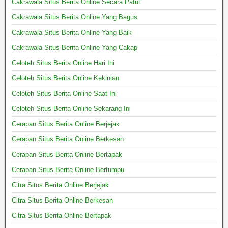
Cakrawala Situs Berita Online Secara Patut
Cakrawala Situs Berita Online Yang Bagus
Cakrawala Situs Berita Online Yang Baik
Cakrawala Situs Berita Online Yang Cakap
Celoteh Situs Berita Online Hari Ini
Celoteh Situs Berita Online Kekinian
Celoteh Situs Berita Online Saat Ini
Celoteh Situs Berita Online Sekarang Ini
Cerapan Situs Berita Online Berjejak
Cerapan Situs Berita Online Berkesan
Cerapan Situs Berita Online Bertapak
Cerapan Situs Berita Online Bertumpu
Citra Situs Berita Online Berjejak
Citra Situs Berita Online Berkesan
Citra Situs Berita Online Bertapak